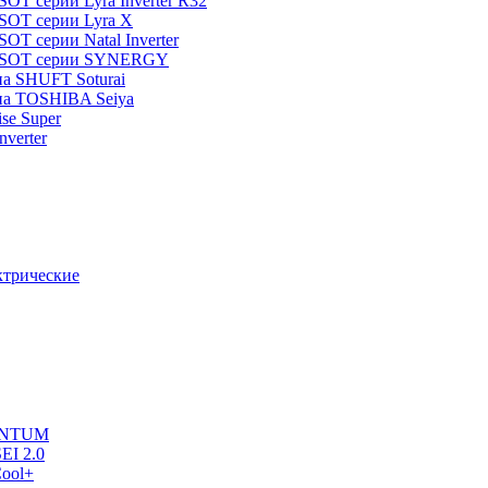
T серии Lyra Inverter R32
SOT серии Lyra X
T серии Natal Inverter
TOSOT серии SYNERGY
па SHUFT Soturai
па TOSHIBA Seiya
ise Super
verter
ктрические
UANTUM
EI 2.0
ool+