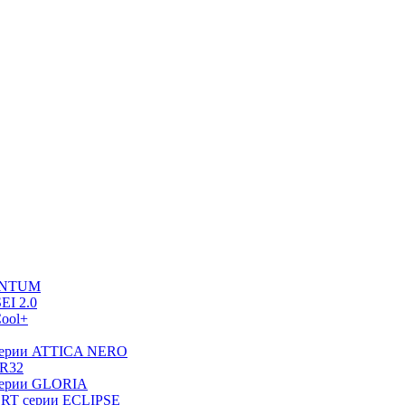
UANTUM
EI 2.0
ool+
серии ATTICA NERO
 R32
серии GLORIA
RT серии ECLIPSE