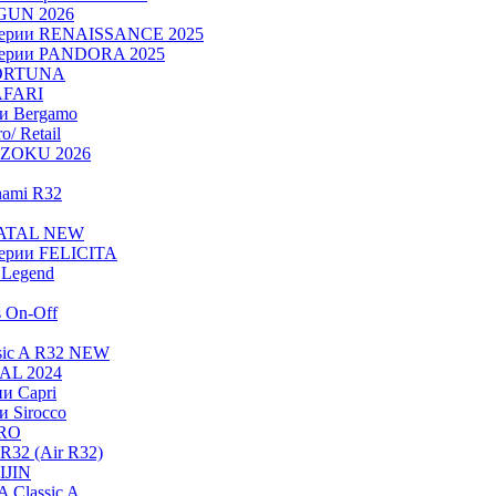
OGUN 2026
серии RENAISSANCE 2025
серии PANDORA 2025
FORTUNA
AFARI
ии Bergamo
/ Retail
ADZOKU 2026
nami R32
NATAL NEW
ерии FELICITA
Legend
s On-Off
sic A R32 NEW
RAL 2024
и Capri
и Sirocco
PRO
R32 (Air R32)
IJIN
 Classic A