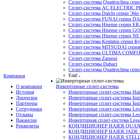
Сплит-системы Quattroclima сери
Сплит-система AC ELECTRIC 
Сплит-система Daichi серии Эйр 
Сплит-система FUNAI серии DA
Сплит-система Hisense серии ERA
Сплит-система Hisense серии GO
Сплит-система Hisense серии NE
Сплит-система Kentatsu серии К
Сплит-система MITSUDAI сери
Сплит-система ULTIMA COMFO
Сплит-система Zanussi
Сплит-системы Dahaci
Сплит-системы Quattroclima сери
Ещё
Компания
О компании
Инверторные сплит-системы
История
Инверторные сплит-системы Ha
Лицензии
Инверторные сплит-системы Бир
Партнеры
Инверторные сплит-системы Бир
Сотрудники
Инверторные сплит-системы Less
Отзывы
Инверторные сплит-системы Less
Вакансии
Инверторная сплит-система Less
Реквизиты
КОНДИЦИОНЕР HAIER QUA
КОНДИЦИОНЕР HAIER JADE
КОНДИЦИОНЕР HAIER STEL