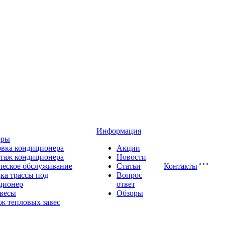
Информация
еры
овка кондиционера
Акции
таж кондиционера
Новости
ческое обслуживание
Статьи
Контакты
ка трассы под
Вопрос
ционер
ответ
авесы
Обзоры
ж тепловых завес