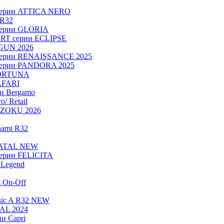
серии ATTICA NERO
 R32
серии GLORIA
RT серии ECLIPSE
OGUN 2026
серии RENAISSANCE 2025
серии PANDORA 2025
FORTUNA
AFARI
ии Bergamo
/ Retail
ADZOKU 2026
nami R32
NATAL NEW
ерии FELICITA
Legend
s On-Off
sic A R32 NEW
RAL 2024
и Capri