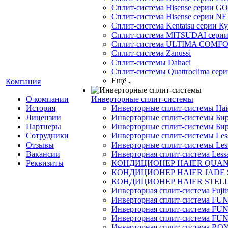
Сплит-система Hisense серии GO
Сплит-система Hisense серии NE
Сплит-система Kentatsu серии К
Сплит-система MITSUDAI сери
Сплит-система ULTIMA COMFO
Сплит-система Zanussi
Сплит-системы Dahaci
Сплит-системы Quattroclima сери
Ещё
Компания
О компании
Инверторные сплит-системы
История
Инверторные сплит-системы Ha
Лицензии
Инверторные сплит-системы Бир
Партнеры
Инверторные сплит-системы Бир
Сотрудники
Инверторные сплит-системы Less
Отзывы
Инверторные сплит-системы Less
Вакансии
Инверторная сплит-система Less
Реквизиты
КОНДИЦИОНЕР HAIER QUA
КОНДИЦИОНЕР HAIER JADE
КОНДИЦИОНЕР HAIER STEL
Инверторная сплит-система Fujits
Инверторная сплит-система FU
Инверторная сплит-система FUNA
Инверторная сплит-система FUN
Инверторная сплит-система ROY