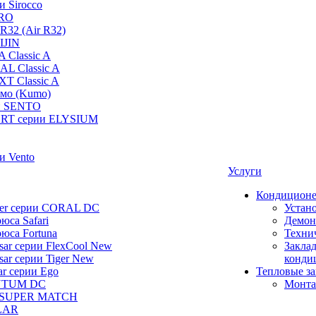
и Sirocco
PRO
R32 (Air R32)
IJIN
 Classic A
AL Classic A
XT Classic A
умо (Kumo)
и SENTO
RT серии ELYSIUM
и Vento
Услуги
Кондицион
ier серии CORAL DC
Устан
юса Safari
Демон
юса Fortuna
Техни
ar серии FlexCool New
Заклад
ar серии Tiger New
конди
ar серии Ego
Тепловые з
NTUM DC
Монта
 SUPER MATCH
LAR