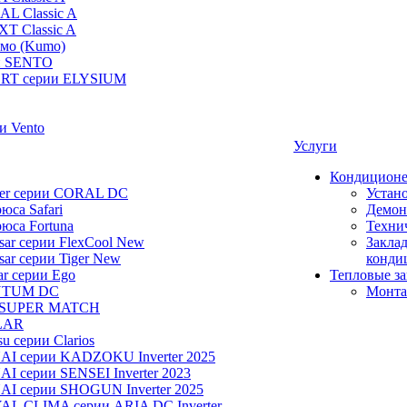
AL Classic A
XT Classic A
умо (Kumo)
и SENTO
RT серии ELYSIUM
и Vento
Услуги
Кондицион
ier серии CORAL DC
Устан
юса Safari
Демон
юса Fortuna
Техни
ar серии FlexCool New
Заклад
ar серии Tiger New
конди
ar серии Ego
Тепловые з
NTUM DC
Монта
 SUPER MATCH
LAR
u серии Clarios
NAI серии KADZOKU Inverter 2025
I серии SENSEI Inverter 2023
AI серии SHOGUN Inverter 2025
AL CLIMA серии ARIA DC Inverter