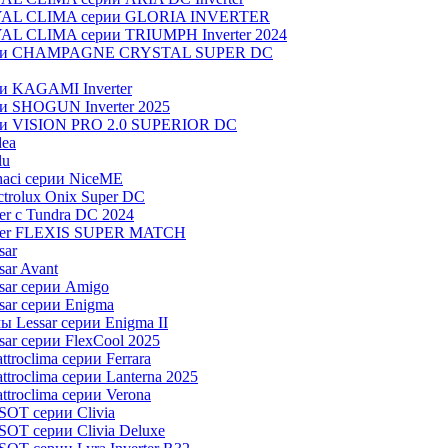
OYAL CLIMA серии GLORIA INVERTER
YAL CLIMA серии TRIUMPH Inverter 2024
серии CHAMPAGNE CRYSTAL SUPER DC
ии KAGAMI Inverter
ии SHOGUN Inverter 2025
рии VISION PRO 2.0 SUPERIOR DC
dea
lu
aci серии NiceME
trolux Onix Super DC
r c Tundra DC 2024
aier FLEXIS SUPER MATCH
sar
ar Avant
sar серии Amigo
ar серии Enigma
 Lessar серии Enigma II
ar серии FlexCool 2025
roclima серии Ferrara
roclima серии Lanterna 2025
troclima серии Verona
OT серии Clivia
OT серии Clivia Deluxe