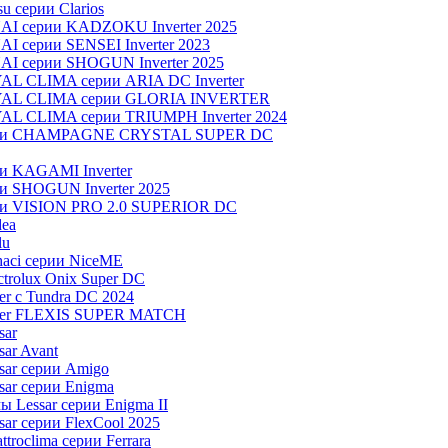
u серии Clarios
NAI серии KADZOKU Inverter 2025
I серии SENSEI Inverter 2023
AI серии SHOGUN Inverter 2025
AL CLIMA серии ARIA DC Inverter
OYAL CLIMA серии GLORIA INVERTER
YAL CLIMA серии TRIUMPH Inverter 2024
серии CHAMPAGNE CRYSTAL SUPER DC
ии KAGAMI Inverter
ии SHOGUN Inverter 2025
рии VISION PRO 2.0 SUPERIOR DC
dea
lu
aci серии NiceME
trolux Onix Super DC
r c Tundra DC 2024
aier FLEXIS SUPER MATCH
sar
ar Avant
sar серии Amigo
ar серии Enigma
 Lessar серии Enigma II
ar серии FlexCool 2025
roclima серии Ferrara