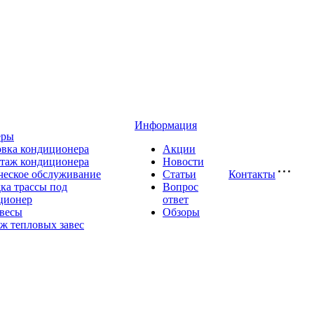
Информация
еры
овка кондиционера
Акции
таж кондиционера
Новости
ческое обслуживание
Статьи
Контакты
ка трассы под
Вопрос
ционер
ответ
авесы
Обзоры
ж тепловых завес