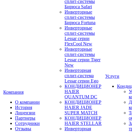
сплит-системы
Бирюса Safari
Инверторные
сплит-системы
Бирюса Fortuna
Инверторные
сплит-системы
Lessar серии
FlexCool New
Инверторные
сплит-системы
Lessar серии Tiger
New
Инверторная
сплит-система
Услуги
Lessar серии Ego
КОНДИЦИОНЕР
Конди
HAIER
У
Компания
QUANTUM DC
к
О компании
КОНДИЦИОНЕР
Д
История
HAIER JADE
к
Лицензии
SUPER MATCH
Т
Партнеры
КОНДИЦИОНЕР
о
Сотрудники
HAIER STELLAR
З
Отзывы
Инверторная
т