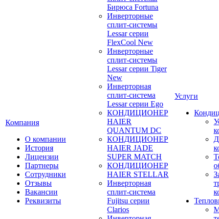
Бирюса Fortuna
Инверторные
сплит-системы
Lessar серии
FlexCool New
Инверторные
сплит-системы
Lessar серии Tiger
New
Инверторная
сплит-система
Услуги
Lessar серии Ego
КОНДИЦИОНЕР
Конди
HAIER
У
Компания
QUANTUM DC
к
О компании
КОНДИЦИОНЕР
Д
История
HAIER JADE
к
Лицензии
SUPER MATCH
Т
Партнеры
КОНДИЦИОНЕР
о
Сотрудники
HAIER STELLAR
З
Отзывы
Инверторная
т
Вакансии
сплит-система
к
Реквизиты
Fujitsu серии
Теплов
Clarios
М
Инверторная
т