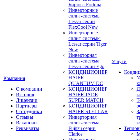
Бирюса Fortuna
Инверторные
сплит-системы
Lessar серии
FlexCool New
Инверторные
сплит-системы
Lessar серии Tiger
New
Инверторная
сплит-система
Услуги
Lessar серии Ego
КОНДИЦИОНЕР
Конди
HAIER
У
Компания
QUANTUM DC
к
О компании
КОНДИЦИОНЕР
Д
История
HAIER JADE
к
Лицензии
SUPER MATCH
Т
Партнеры
КОНДИЦИОНЕР
о
Сотрудники
HAIER STELLAR
З
Отзывы
Инверторная
т
Вакансии
сплит-система
к
Реквизиты
Fujitsu серии
Теплов
Clarios
М
Инверторная
т