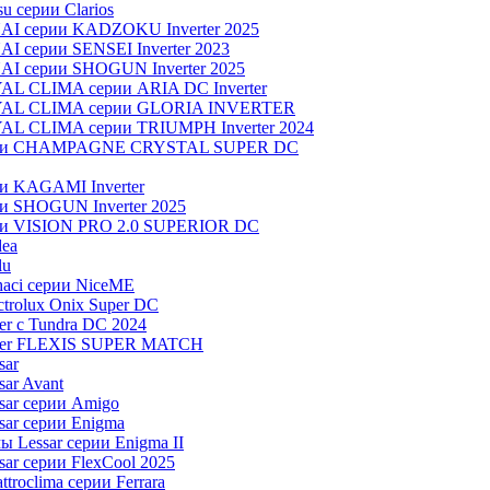
u серии Clarios
NAI серии KADZOKU Inverter 2025
I серии SENSEI Inverter 2023
AI серии SHOGUN Inverter 2025
AL CLIMA серии ARIA DC Inverter
OYAL CLIMA серии GLORIA INVERTER
YAL CLIMA серии TRIUMPH Inverter 2024
серии CHAMPAGNE CRYSTAL SUPER DC
ии KAGAMI Inverter
ии SHOGUN Inverter 2025
рии VISION PRO 2.0 SUPERIOR DC
dea
lu
aci серии NiceME
trolux Onix Super DC
r c Tundra DC 2024
aier FLEXIS SUPER MATCH
sar
ar Avant
sar серии Amigo
ar серии Enigma
 Lessar серии Enigma II
ar серии FlexCool 2025
roclima серии Ferrara