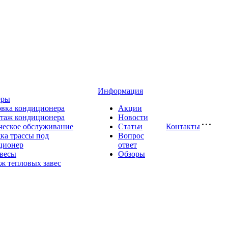
Информация
еры
овка кондиционера
Акции
таж кондиционера
Новости
ческое обслуживание
Статьи
Контакты
ка трассы под
Вопрос
ционер
ответ
авесы
Обзоры
ж тепловых завес