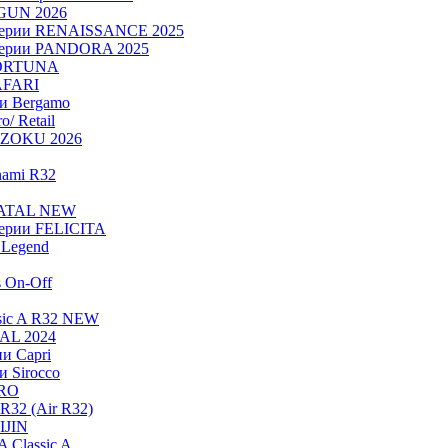
OGUN 2026
серии RENAISSANCE 2025
серии PANDORA 2025
FORTUNA
AFARI
ии Bergamo
/ Retail
ADZOKU 2026
nami R32
NATAL NEW
ерии FELICITA
Legend
s On-Off
sic A R32 NEW
RAL 2024
и Capri
и Sirocco
PRO
R32 (Air R32)
IJIN
 Classic A