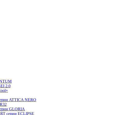
UANTUM
EI 2.0
ool+
серии ATTICA NERO
 R32
серии GLORIA
RT серии ECLIPSE