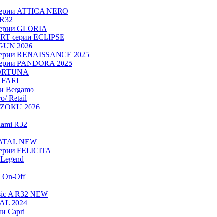
серии ATTICA NERO
 R32
серии GLORIA
RT серии ECLIPSE
OGUN 2026
серии RENAISSANCE 2025
серии PANDORA 2025
FORTUNA
AFARI
ии Bergamo
/ Retail
ADZOKU 2026
nami R32
NATAL NEW
ерии FELICITA
Legend
s On-Off
sic A R32 NEW
RAL 2024
и Capri