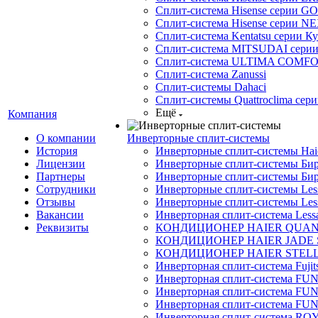
Сплит-система Hisense серии GO
Сплит-система Hisense серии NE
Сплит-система Kentatsu серии К
Сплит-система MITSUDAI сери
Сплит-система ULTIMA COMFO
Сплит-система Zanussi
Сплит-системы Dahaci
Сплит-системы Quattroclima сери
Ещё
Компания
О компании
Инверторные сплит-системы
История
Инверторные сплит-системы Ha
Лицензии
Инверторные сплит-системы Бир
Партнеры
Инверторные сплит-системы Бир
Сотрудники
Инверторные сплит-системы Less
Отзывы
Инверторные сплит-системы Less
Вакансии
Инверторная сплит-система Less
Реквизиты
КОНДИЦИОНЕР HAIER QUA
КОНДИЦИОНЕР HAIER JADE
КОНДИЦИОНЕР HAIER STEL
Инверторная сплит-система Fujits
Инверторная сплит-система FU
Инверторная сплит-система FUNA
Инверторная сплит-система FUN
Инверторная сплит-система ROY