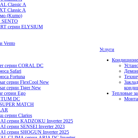
AL Classic A
XT Classic A
умо (Kumo)
и SENTO
RT серии ELYSIUM
и Vento
Услуги
Кондицион
ier серии CORAL DC
Устан
юса Safari
Демон
юса Fortuna
Техни
ar серии FlexCool New
Заклад
ar серии Tiger New
конди
ar серии Ego
Тепловые з
NTUM DC
Монта
 SUPER MATCH
LAR
u серии Clarios
NAI серии KADZOKU Inverter 2025
I серии SENSEI Inverter 2023
AI серии SHOGUN Inverter 2025
AL CLIMA серии ARIA DC Inverter