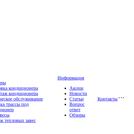
Информация
еры
овка кондиционера
Акции
таж кондиционера
Новости
ческое обслуживание
Статьи
Контакты
ка трассы под
Вопрос
ционер
ответ
авесы
Обзоры
ж тепловых завес