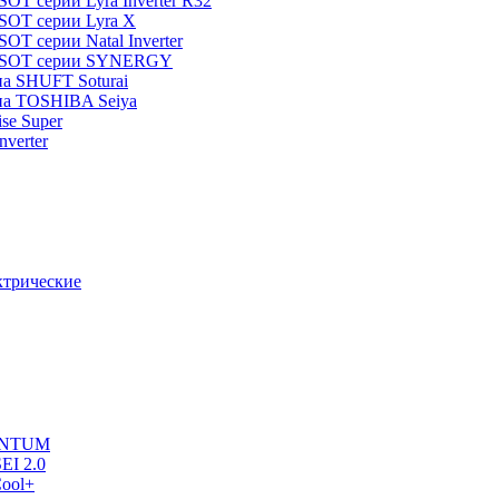
T серии Lyra Inverter R32
SOT серии Lyra X
T серии Natal Inverter
TOSOT серии SYNERGY
па SHUFT Soturai
па TOSHIBA Seiya
ise Super
verter
ктрические
UANTUM
EI 2.0
ool+