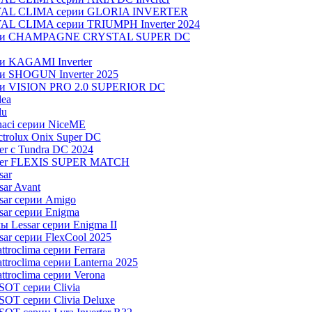
OYAL CLIMA серии GLORIA INVERTER
YAL CLIMA серии TRIUMPH Inverter 2024
серии CHAMPAGNE CRYSTAL SUPER DC
ии KAGAMI Inverter
ии SHOGUN Inverter 2025
рии VISION PRO 2.0 SUPERIOR DC
dea
lu
aci серии NiceME
trolux Onix Super DC
r c Tundra DC 2024
aier FLEXIS SUPER MATCH
sar
ar Avant
sar серии Amigo
ar серии Enigma
 Lessar серии Enigma II
ar серии FlexCool 2025
roclima серии Ferrara
roclima серии Lanterna 2025
troclima серии Verona
OT серии Clivia
OT серии Clivia Deluxe