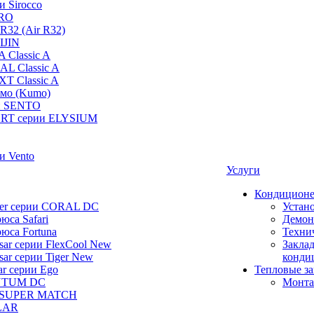
и Sirocco
PRO
R32 (Air R32)
IJIN
 Classic A
AL Classic A
XT Classic A
умо (Kumo)
и SENTO
RT серии ELYSIUM
и Vento
Услуги
Кондицион
ier серии CORAL DC
Устан
юса Safari
Демон
юса Fortuna
Техни
ar серии FlexCool New
Заклад
ar серии Tiger New
конди
ar серии Ego
Тепловые з
NTUM DC
Монта
 SUPER MATCH
LAR