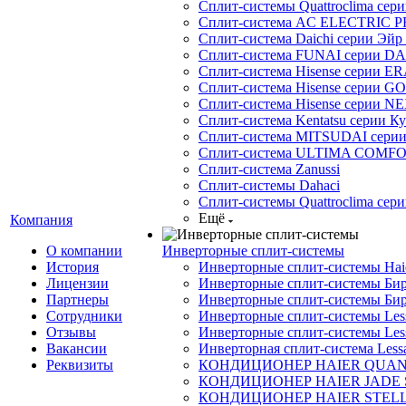
Сплит-системы Quattroclima сери
Сплит-система AC ELECTRIC 
Сплит-система Daichi серии Эйр 
Сплит-система FUNAI серии DA
Сплит-система Hisense серии ERA
Сплит-система Hisense серии GO
Сплит-система Hisense серии NE
Сплит-система Kentatsu серии К
Сплит-система MITSUDAI сери
Сплит-система ULTIMA COMFO
Сплит-система Zanussi
Сплит-системы Dahaci
Сплит-системы Quattroclima сери
Ещё
Компания
О компании
Инверторные сплит-системы
История
Инверторные сплит-системы Ha
Лицензии
Инверторные сплит-системы Бир
Партнеры
Инверторные сплит-системы Бир
Сотрудники
Инверторные сплит-системы Less
Отзывы
Инверторные сплит-системы Less
Вакансии
Инверторная сплит-система Less
Реквизиты
КОНДИЦИОНЕР HAIER QUA
КОНДИЦИОНЕР HAIER JADE
КОНДИЦИОНЕР HAIER STEL