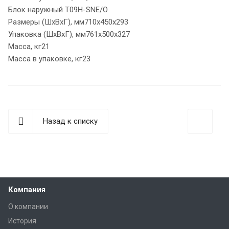
Блок наружный T09H-SNE/O
Размеры (ШхВхГ), мм710x450x293
Упаковка (ШхВхГ), мм761x500x327
Масса, кг21
Масса в упаковке, кг23
Назад к списку
Компания
О компании
История