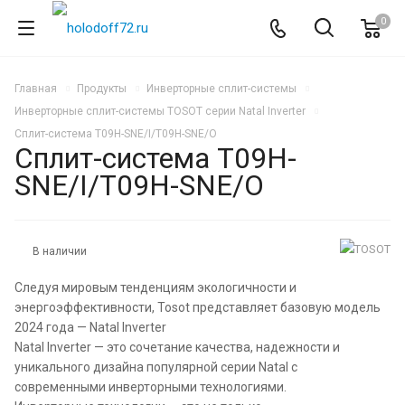
0
Главная
Продукты
Инверторные сплит-системы
Инверторные сплит-системы TOSOT серии Natal Inverter
Сплит-система T09H-SNE/I/T09H-SNE/O
Сплит-система T09H-
SNE/I/T09H-SNE/O
В наличии
Следуя мировым тенденциям экологичности и
энергоэффективности, Tosot представляет базовую модель
2024 года — Natal Inverter
Natal Inverter — это сочетание качества, надежности и
уникального дизайна популярной серии Natal с
современными инверторными технологиями.