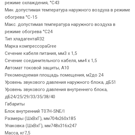
режиме охлаждения, °С43
Мин. допустимая температура наружного воздуха в режиме
обогрева °С-15
Макс. допустимая температура наружного воздуха в
режиме обогрева °С24
Тип хладагентаR32
Марка компрессораGree
Сечение кабеля питания, мм3 х 1,5
Сечение соединительного кабеля, мм4 х 1,5
Автомат токовой защиты, A10
Рекомендуемая площадь помещения, м2до 24
Уровень звукового давления наружного блока, дБ51
Уровень звукового давления внутреннего блока,
дБ24/25/29/33/35/38/40
Габариты
Блок внутренний T07H-SNE/I
Размеры (ШхВхГ), мм704x260x185
Упаковка (ШхВхГ), мм748x316x247
Масса, кг7,5