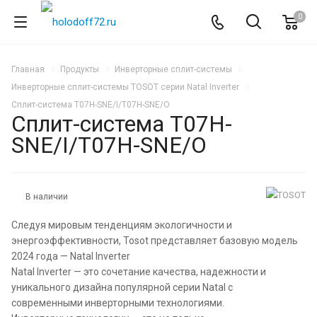
0
Главная
Продукты
Инверторные сплит-системы
Инверторные сплит-системы TOSOT серии Natal Inverter
Сплит-система T07H-SNE/I/T07H-SNE/O
Сплит-система T07H-
SNE/I/T07H-SNE/O
В наличии
Следуя мировым тенденциям экологичности и
энергоэффективности, Tosot представляет базовую модель
2024 года — Natal Inverter
Natal Inverter — это сочетание качества, надежности и
уникального дизайна популярной серии Natal с
современными инверторными технологиями.