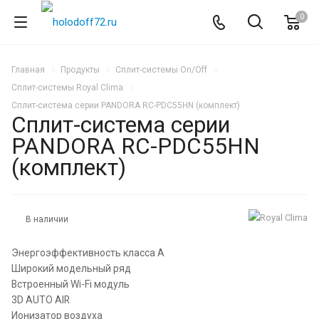
0
Главная
Продукты
Сплит-системы On/Off
Сплит-системы Royal Clima
Сплит-система серии PANDORA RC-PDC55HN (комплект)
Сплит-система серии
PANDORA RC-PDC55HN
(комплект)
В наличии
Энергоэффективность класса А
Широкий модельный ряд
Встроенный Wi-Fi модуль
3D AUTO AIR
Ионизатор воздуха