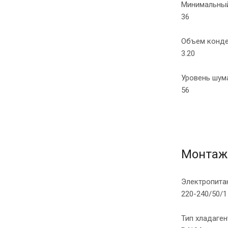
Минимальный
36
Объем конде
3.20
Уровень шума
56
Монтаж
Электропита
220-240/50/1
Тип хладаген