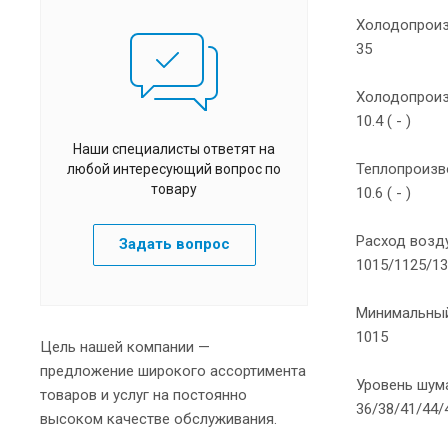
Холодопроиз
35
Холодопроизв
10.4 ( - )
Наши специалисты ответят на
Теплопроизво
любой интересующий вопрос по
товару
10.6 ( - )
Расход возду
Задать вопрос
1015/1125/13
Минимальный
1015
Цель нашей компании —
предложение широкого ассортимента
Уровень шума
товаров и услуг на постоянно
36/38/41/44/
высоком качестве обслуживания.