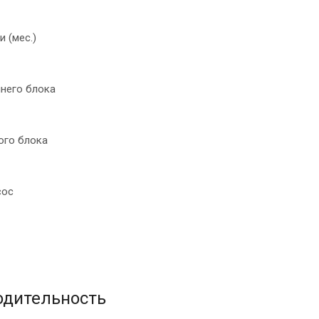
и (мес.)
ннего блока
ого блока
сос
одительность