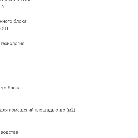
IN
жного блока
/OUT
 технология
его блока
для помещений площадью до (м2)
зводства