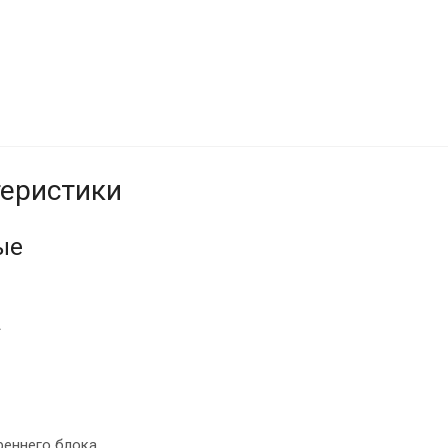
еристики
ые
A
реннего блока