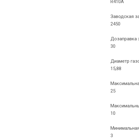
R410A
Заводская за
2450
Дозаправка х
30
Диаметр газ
15,88
Максимальна
25
Максимальны
10
Минимальная
3