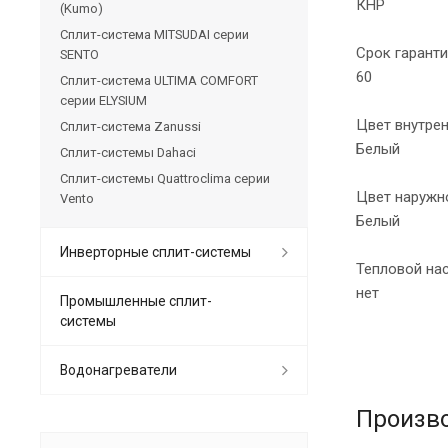
КНР
(Kumo)
Сплит-система MITSUDAI серии
Срок гаранти
SENTO
60
Сплит-система ULTIMA COMFORT
серии ELYSIUM
Цвет внутре
Сплит-система Zanussi
Белый
Сплит-системы Dahaci
Сплит-системы Quattroclima серии
Цвет наружн
Vento
Белый
Инверторные сплит-системы
Тепловой на
нет
Промышленные сплит-
системы
Водонагреватели
Произв