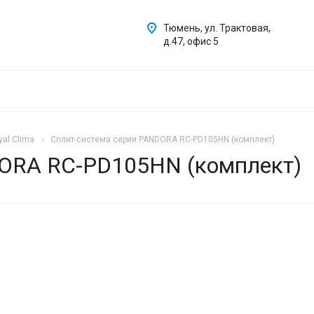
Тюмень, ул. Трактовая,
д.47, офис 5
al Clima
Сплит-система серии PANDORA RC-PD105HN (комплект)
DORA RC-PD105HN (комплект)