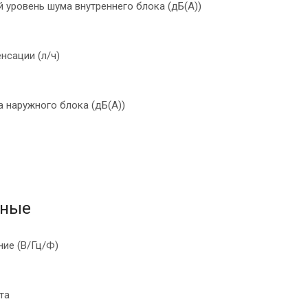
 уровень шума внутреннего блока (дБ(А))
нсации (л/ч)
 наружного блока (дБ(А))
ные
ние (В/Гц/Ф)
та