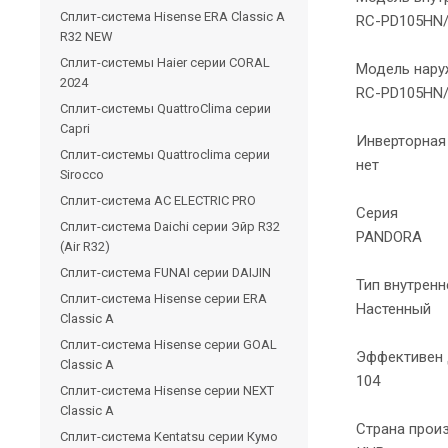
Сплит-система Hisense ERA Classic A
RC-PD105HN/
R32 NEW
Сплит-системы Haier cерии CORAL
Модель нару
2024
RC-PD105HN
Сплит-системы QuattroClima серии
Capri
Инверторная
Сплит-системы Quattroclima серии
нет
Sirocco
Сплит-система AC ELECTRIC PRO
Серия
Сплит-система Daichi серии Эйр R32
PANDORA
(Air R32)
Сплит-система FUNAI серии DAIJIN
Тип внутренн
Сплит-система Hisense серии ERA
Настенный
Classic A
Сплит-система Hisense серии GOAL
Эффективен 
Classic A
104
Сплит-система Hisense серии NEXT
Classic A
Страна прои
Сплит-система Kentatsu серии Кумо