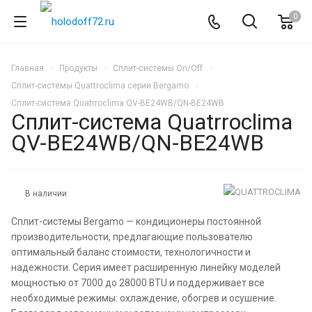
0
Главная
Продукты
Сплит-системы On/Off
Сплит-системы Quattroclima серии Bergamo
Сплит-система Quatrroclima QV-BE24WB/QN-BE24WB
Сплит-система Quatrroclima
QV-BE24WB/QN-BE24WB
В наличии
Сплит-системы Bergamo — кондиционеры постоянной
производительности, предлагающие пользователю
оптимальный баланс стоимости, технологичности и
надежности. Серия имеет расширенную линейку моделей
мощностью от 7000 до 28000 BTU и поддерживает все
необходимые режимы: охлаждение, обогрев и осушение.