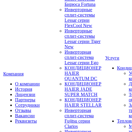
Бирюса Fortuna
Инверторные
сплит-системы
Lessar серии
FlexCool New
Инверторные
сплит-системы
Lessar серии Tiger
New
Инверторная
сплит-система
Услуги
Lessar серии Ego
КОНДИЦИОНЕР
Конди
HAIER
У
Компания
QUANTUM DC
к
О компании
КОНДИЦИОНЕР
Д
История
HAIER JADE
к
Лицензии
SUPER MATCH
Т
Партнеры
КОНДИЦИОНЕР
о
Сотрудники
HAIER STELLAR
З
Отзывы
Инверторная
т
Вакансии
сплит-система
к
Реквизиты
Fujitsu серии
Теплов
Clarios
М
Инверторная
т