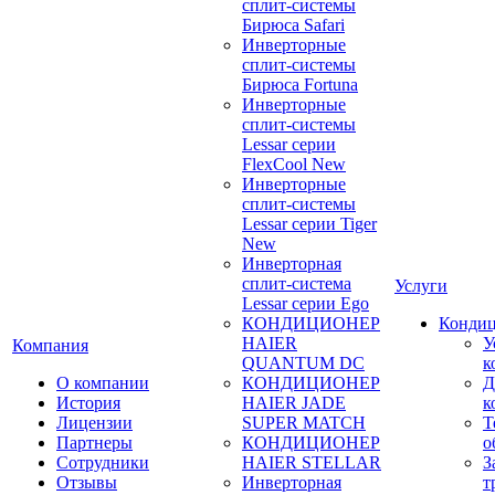
сплит-системы
Бирюса Safari
Инверторные
сплит-системы
Бирюса Fortuna
Инверторные
сплит-системы
Lessar серии
FlexCool New
Инверторные
сплит-системы
Lessar серии Tiger
New
Инверторная
сплит-система
Услуги
Lessar серии Ego
КОНДИЦИОНЕР
Конди
HAIER
У
Компания
QUANTUM DC
к
О компании
КОНДИЦИОНЕР
Д
История
HAIER JADE
к
Лицензии
SUPER MATCH
Т
Партнеры
КОНДИЦИОНЕР
о
Сотрудники
HAIER STELLAR
З
Отзывы
Инверторная
т