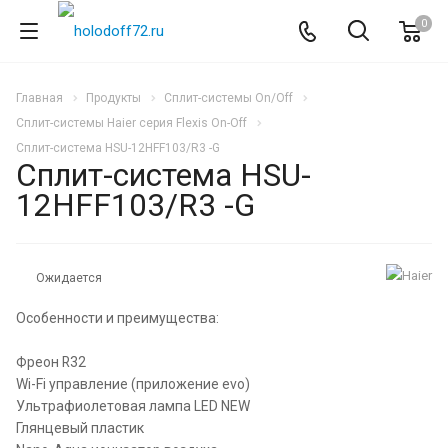
0
Главная
Продукты
Сплит-системы On/Off
Сплит-системы Haier серия Flexis On-Off
Сплит-система HSU-12HFF103/R3 -G
Сплит-система HSU-
12HFF103/R3 -G
Ожидается
Особенности и преимущества:
Фреон R32
Wi-Fi управление (приложение evo)
Ультрафиолетовая лампа LED NEW
Глянцевый пластик