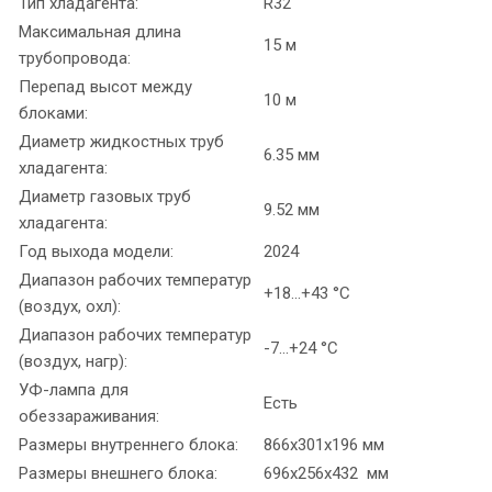
Тип хладагента:
R32
Максимальная длина
15 м
трубопровода:
Перепад высот между
10 м
блоками:
Диаметр жидкостных труб
6.35 мм
хладагента:
Диаметр газовых труб
9.52 мм
хладагента:
Год выхода модели:
2024
Диапазон рабочих температур
+18...+43 °C
(воздух, охл):
Диапазон рабочих температур
-7...+24 °C
(воздух, нагр):
УФ-лампа для
Есть
обеззараживания:
Размеры внутреннего блока:
866x301x196 мм
Размеры внешнего блока:
696x256x432 мм