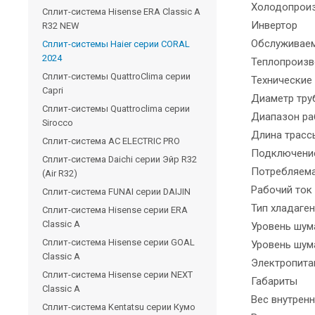
Холодопроиз
Сплит-система Hisense ERA Classic A
Инвертор
R32 NEW
Обслуживаем
Сплит-системы Haier cерии CORAL
2024
Теплопроизв
Сплит-системы QuattroClima серии
Технические
Capri
Диаметр тру
Сплит-системы Quattroclima серии
Диапазон ра
Sirocco
Длина трасс
Сплит-система AC ELECTRIC PRO
Подключение
Сплит-система Daichi серии Эйр R32
Потребляема
(Air R32)
Рабочий ток 
Сплит-система FUNAI серии DAIJIN
Тип хладаген
Сплит-система Hisense серии ERA
Classic A
Уровень шума
Сплит-система Hisense серии GOAL
Уровень шум
Classic A
Электропита
Сплит-система Hisense серии NEXT
Габариты
Classic A
Вес внутренн
Сплит-система Kentatsu серии Кумо