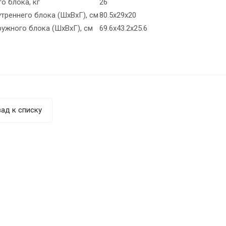
о блока, кг
26
треннего блока (ШхВхГ), см
80.5х29х20
ружного блока (ШхВхГ), см
69.6х43.2х25.6
ад к списку