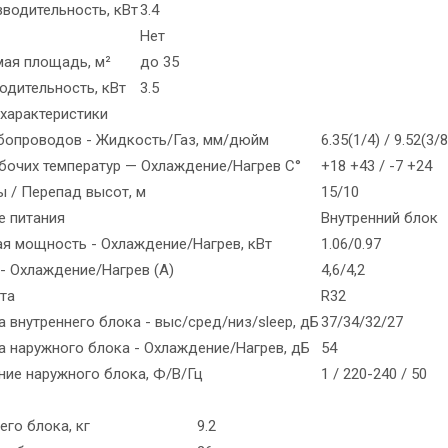
водительность, кВт
3.4
Нет
ая площадь, м²
до 35
одительность, кВт
3.5
 характеристики
бопроводов - Жидкость/Газ, мм/дюйм
6.35(1/4) / 9.52(3/8
бочих температур — Охлаждение/Нагрев С°
+18 +43 / -7 +24
ы / Перепад высот, м
15/10
 питания
Внутренний блок
я мощность - Охлаждение/Нагрев, кВт
1.06/0.97
- Охлаждение/Нагрев (А)
4,6/4,2
та
R32
 внутреннего блока - выс/сред/низ/sleep, дБ
37/34/32/27
а наружного блока - Охлаждение/Нагрев, дБ
54
ние наружного блока, Ф/В/Гц
1 / 220-240 / 50
его блока, кг
9.2