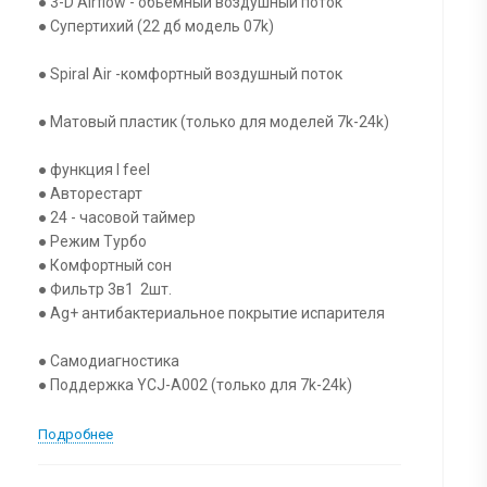
● 3-D Airflow - обьемный воздушный поток
● Супертихий (22 дб модель 07k)
● Spiral Air -комфортный воздушный поток
● Матовый пластик (только для моделей 7k-24k)
● функция I feel
● Авторестарт
● 24 - часовой таймер
● Режим Турбо
● Комфортный сон
● Фильтр 3в1 2шт.
● Ag+ антибактериальное покрытие испарителя
● Самодиагностика
● Поддержка YCJ-A002 (только для 7k-24k)
Подробнее