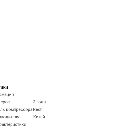
тики
рмация
 срок
3 года
ль компрессора
Rechi
зводителя
Китай
рактеристики