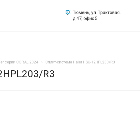
Тюмень, ул. Трактовая,
д.47, офис 5
ier cерии CORAL 2024
Сплит-система Haier HSU-12HPL203/R3
12HPL203/R3
КА