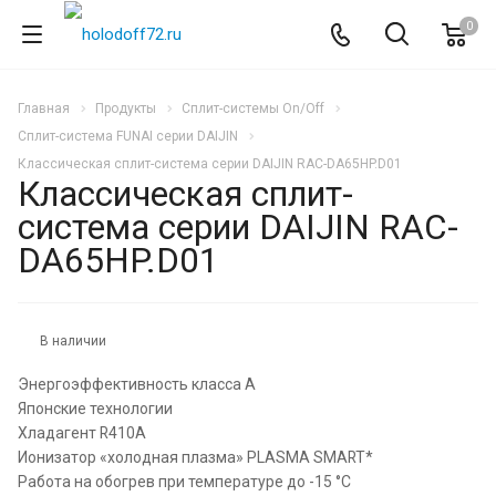
0
Главная
Продукты
Сплит-системы On/Off
Сплит-система FUNAI серии DAIJIN
Классическая сплит-система серии DAIJIN RAC-DA65HP.D01
Классическая сплит-
система серии DAIJIN RAC-
DA65HP.D01
В наличии
Энергоэффективность класса А
Японские технологии
Хладагент R410А
Ионизатор «холодная плазма» PLASMA SMART*
Работа на обогрев при температуре до -15 °С