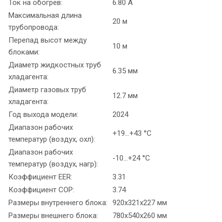
Ток на обогрев:
6.80 А
Максимальная длина
20 м
трубопровода:
Перепад высот между
10 м
блоками:
Диаметр жидкостных труб
6.35 мм
хладагента:
Диаметр газовых труб
12.7 мм
хладагента:
Год выхода модели:
2024
Диапазон рабочих
+19...+43 °C
температур (воздух, охл):
Диапазон рабочих
-10...+24 °C
температур (воздух, нагр):
Коэффициент EER:
3.31
Коэффициент COP:
3.74
Размеры внутреннего блока:
920x321x227 мм
Размеры внешнего блока:
780x540x260 мм