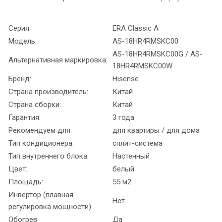
Серия:
ERA Classic A
Модель:
AS-18HR4RMSKC00
AS-18HR4RMSKC00G / AS-
Альтернативная маркировка:
18HR4RMSKC00W
Бренд:
Hisense
Страна производитель:
Китай
Страна сборки:
Китай
Гарантия:
3 года
Рекомендуем для:
для квартиры / для дома
Тип кондиционера:
сплит-система
Тип внутреннего блока:
Настенный
Цвет:
белый
Площадь:
55 м2
Инвертор (плавная
Нет
регулировка мощности):
Обогрев:
Да