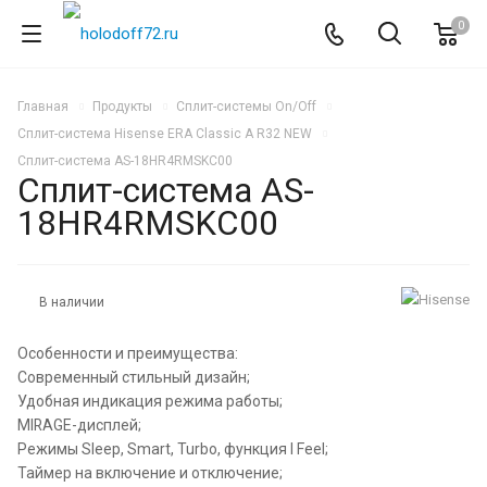
0
Главная
Продукты
Сплит-системы On/Off
Сплит-система Hisense ERA Classic A R32 NEW
Сплит-система AS-18HR4RMSKC00
Сплит-система AS-
18HR4RMSKC00
В наличии
Особенности и преимущества:
Современный стильный дизайн;
Удобная индикация режима работы;
MIRAGE-дисплей;
Режимы Sleep, Smart, Turbo, функция I Feel;
Таймер на включение и отключение;