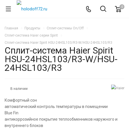
0
Главная
Продукты
Сплит-системы On/Off
Сплит-система Haier серии Spirit
Сплит-система Haier Spirit HSU-24HSL103/R3-W/HSU-24HSL103/R3
Сплит-система Haier Spirit
HSU-24HSL103/R3-W/HSU-
24HSL103/R3
НОВИНКА
В наличии
Комфортный сон
автоматический контроль температуры в помещении
Blue Fin
антикоррозийное покрытие теплообменников наружного и
внутреннего блоков