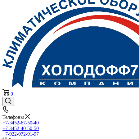
0
Телефоны
+7-3452-67-50-40
+7-3452-40-50-50
+7-922-072-91-97