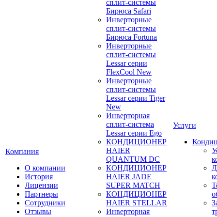
сплит-системы
Бирюса Safari
Инверторные
сплит-системы
Бирюса Fortuna
Инверторные
сплит-системы
Lessar серии
FlexCool New
Инверторные
сплит-системы
Lessar серии Tiger
New
Инверторная
сплит-система
Услуги
Lessar серии Ego
КОНДИЦИОНЕР
Конди
HAIER
У
Компания
QUANTUM DC
к
О компании
КОНДИЦИОНЕР
Д
История
HAIER JADE
к
Лицензии
SUPER MATCH
Т
Партнеры
КОНДИЦИОНЕР
о
Сотрудники
HAIER STELLAR
З
Отзывы
Инверторная
т