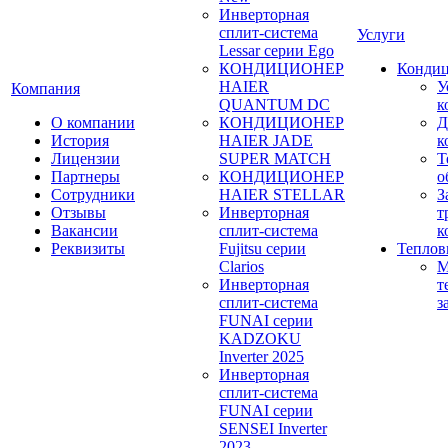
Инверторная
сплит-система
Услуги
Lessar серии Ego
КОНДИЦИОНЕР
Конди
HAIER
У
Компания
QUANTUM DC
к
О компании
КОНДИЦИОНЕР
Д
История
HAIER JADE
к
Лицензии
SUPER MATCH
Т
Партнеры
КОНДИЦИОНЕР
о
Сотрудники
HAIER STELLAR
З
Отзывы
Инверторная
т
Вакансии
сплит-система
к
Реквизиты
Fujitsu серии
Теплов
Clarios
М
Инверторная
т
сплит-система
з
FUNAI серии
KADZOKU
Inverter 2025
Инверторная
сплит-система
FUNAI серии
SENSEI Inverter
2023