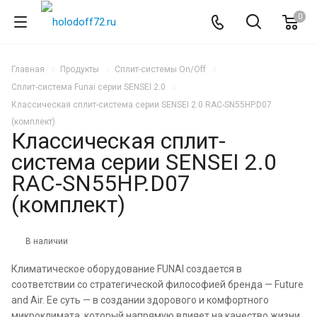
0
Главная
Продукты
Сплит-системы On/Off
Сплит-система Funai серии SENSEI 2.0
Классическая сплит-система серии SENSEI 2.0 RAC-SN55HP.D07
(комплект)
Классическая сплит-
система серии SENSEI 2.0
RAC-SN55HP.D07
(комплект)
В наличии
Климатическое оборудование FUNAI создается в
соответствии со стратегической философией бренда — Future
and Air. Ее суть — в создании здорового и комфортного
микроклимата, который напрямую влияет на качество жизни