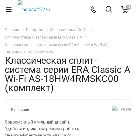
0
Главная
Продукты
Сплит-системы On/Off
Сплит-система Hisense серии ERA Classic A
Классическая сплит-система серии ERA Classic A Wi-Fi AS-
18HW4RMSKC00 (комплект)
Классическая сплит-
система серии ERA Classic A
Wi-Fi AS-18HW4RMSKC00
(комплект)
В наличии
Современный стильный дизайн;
Удобная индикация режима работы;
Энергоэффективность класса А;