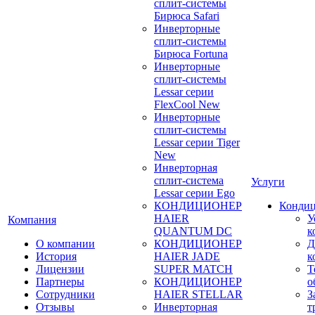
сплит-системы
Бирюса Safari
Инверторные
сплит-системы
Бирюса Fortuna
Инверторные
сплит-системы
Lessar серии
FlexCool New
Инверторные
сплит-системы
Lessar серии Tiger
New
Инверторная
сплит-система
Услуги
Lessar серии Ego
КОНДИЦИОНЕР
Конди
HAIER
У
Компания
QUANTUM DC
к
О компании
КОНДИЦИОНЕР
Д
История
HAIER JADE
к
Лицензии
SUPER MATCH
Т
Партнеры
КОНДИЦИОНЕР
о
Сотрудники
HAIER STELLAR
З
Отзывы
Инверторная
т