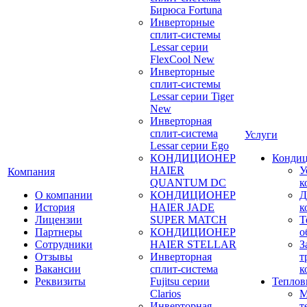
Бирюса Fortuna
Инверторные
сплит-системы
Lessar серии
FlexCool New
Инверторные
сплит-системы
Lessar серии Tiger
New
Инверторная
сплит-система
Услуги
Lessar серии Ego
КОНДИЦИОНЕР
Конди
HAIER
У
Компания
QUANTUM DC
к
О компании
КОНДИЦИОНЕР
Д
История
HAIER JADE
к
Лицензии
SUPER MATCH
Т
Партнеры
КОНДИЦИОНЕР
о
Сотрудники
HAIER STELLAR
З
Отзывы
Инверторная
т
Вакансии
сплит-система
к
Реквизиты
Fujitsu серии
Теплов
Clarios
М
Инверторная
т