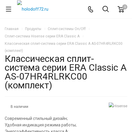
0
Главная
Продукты
Сплит-системы On/Off
Сплит-система Hisense серии ERA Classic A
Классическая сплит-система серии ERA Classic A AS-07HR4RLRKC00
(комплект)
Классическая сплит-
система серии ERA Classic A
AS-07HR4RLRKC00
(комплект)
В наличии
Современный стильный дизайн;
Удобная индикация режима работы;
Энергоэффективность класса А;