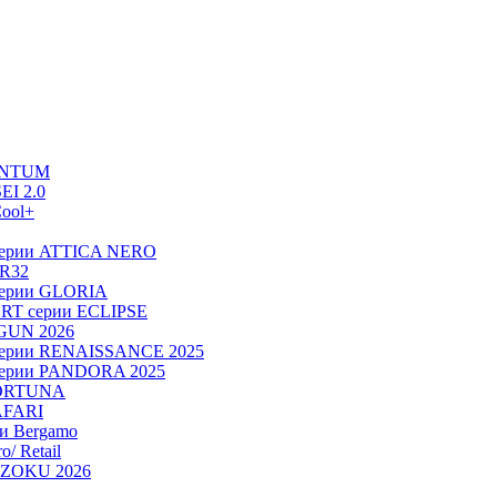
UANTUM
EI 2.0
ool+
серии ATTICA NERO
 R32
серии GLORIA
RT серии ECLIPSE
OGUN 2026
серии RENAISSANCE 2025
серии PANDORA 2025
FORTUNA
AFARI
ии Bergamo
/ Retail
ADZOKU 2026