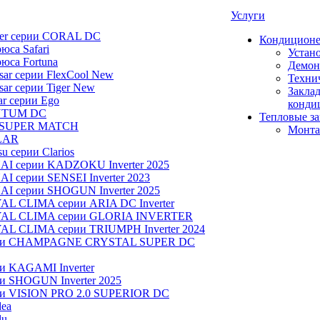
Услуги
ier серии CORAL DC
Кондицион
юса Safari
Устан
юса Fortuna
Демон
ar серии FlexCool New
Техни
ar серии Tiger New
Заклад
ar серии Ego
конди
NTUM DC
Тепловые з
 SUPER MATCH
Монта
LAR
u серии Clarios
NAI серии KADZOKU Inverter 2025
I серии SENSEI Inverter 2023
AI серии SHOGUN Inverter 2025
AL CLIMA серии ARIA DC Inverter
OYAL CLIMA серии GLORIA INVERTER
YAL CLIMA серии TRIUMPH Inverter 2024
серии CHAMPAGNE CRYSTAL SUPER DC
ии KAGAMI Inverter
ии SHOGUN Inverter 2025
рии VISION PRO 2.0 SUPERIOR DC
dea
lu