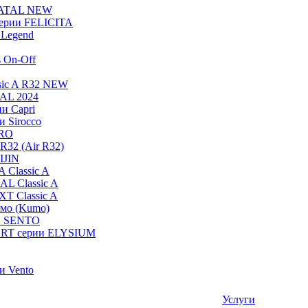
NATAL NEW
ерии FELICITA
Legend
s On-Off
sic A R32 NEW
RAL 2024
и Capri
и Sirocco
PRO
R32 (Air R32)
IJIN
 Classic A
AL Classic A
XT Classic A
умо (Kumo)
и SENTO
RT серии ELYSIUM
и Vento
Услуги