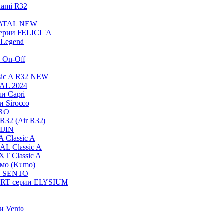
nami R32
NATAL NEW
ерии FELICITA
Legend
s On-Off
sic A R32 NEW
RAL 2024
и Capri
и Sirocco
PRO
R32 (Air R32)
IJIN
 Classic A
AL Classic A
XT Classic A
умо (Kumo)
и SENTO
RT серии ELYSIUM
и Vento