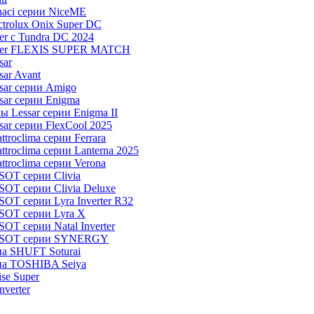
aci серии NiceME
trolux Onix Super DC
r c Tundra DC 2024
aier FLEXIS SUPER MATCH
sar
ar Avant
sar серии Amigo
ar серии Enigma
 Lessar серии Enigma II
ar серии FlexCool 2025
roclima серии Ferrara
roclima серии Lanterna 2025
troclima серии Verona
OT серии Clivia
OT серии Clivia Deluxe
T серии Lyra Inverter R32
SOT серии Lyra X
T серии Natal Inverter
TOSOT серии SYNERGY
па SHUFT Soturai
па TOSHIBA Seiya
ise Super
verter