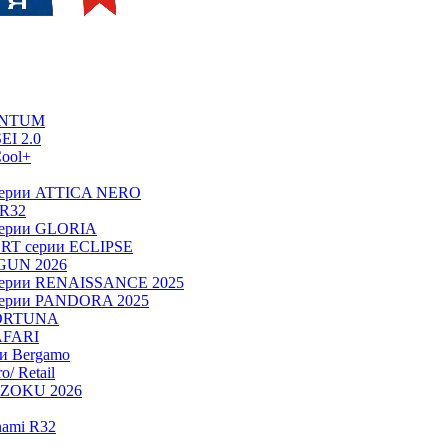
UANTUM
EI 2.0
ool+
серии ATTICA NERO
 R32
серии GLORIA
RT серии ECLIPSE
OGUN 2026
серии RENAISSANCE 2025
серии PANDORA 2025
FORTUNA
AFARI
ии Bergamo
/ Retail
ADZOKU 2026
nami R32