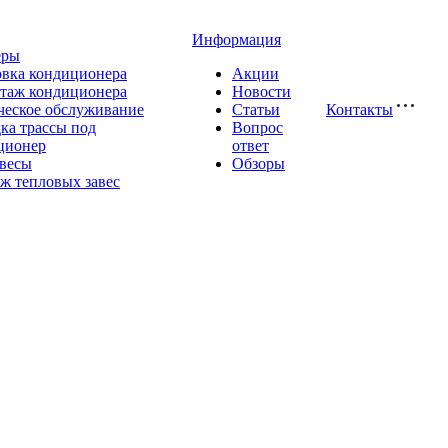
Информация
еры
овка кондиционера
Акции
таж кондиционера
Новости
ческое обслуживание
Статьи
Контакты
ка трассы под
Вопрос
ционер
ответ
авесы
Обзоры
ж тепловых завес