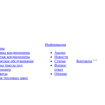
Информация
еры
овка кондиционера
Акции
таж кондиционера
Новости
ческое обслуживание
Статьи
Контакты
ка трассы под
Вопрос
ционер
ответ
авесы
Обзоры
ж тепловых завес