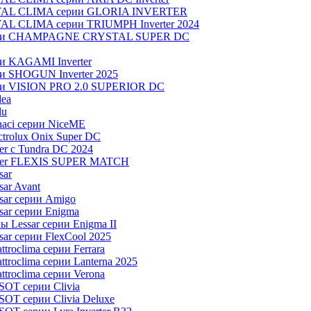
OYAL CLIMA серии GLORIA INVERTER
YAL CLIMA серии TRIUMPH Inverter 2024
серии CHAMPAGNE CRYSTAL SUPER DC
ии KAGAMI Inverter
ии SHOGUN Inverter 2025
рии VISION PRO 2.0 SUPERIOR DC
dea
lu
aci серии NiceME
trolux Onix Super DC
r c Tundra DC 2024
aier FLEXIS SUPER MATCH
sar
ar Avant
sar серии Amigo
ar серии Enigma
 Lessar серии Enigma II
ar серии FlexCool 2025
roclima серии Ferrara
roclima серии Lanterna 2025
troclima серии Verona
OT серии Clivia
OT серии Clivia Deluxe