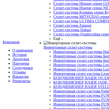
Сплит-система Hisense серии GO
Сплит-система Hisense серии NE
Сплит-система Kentatsu серии К
Сплит-система MITSUDAI сери
Сплит-система ULTIMA COMFO
Сплит-система Zanussi
Сплит-системы Dahaci
Сплит-системы Quattroclima сери
Ещё
Компания
Инверторные сплит-системы
О компании
Инверторные сплит-системы Ha
История
Инверторные сплит-системы Бир
Лицензии
Инверторные сплит-системы Бир
Партнеры
Инверторные сплит-системы Less
Сотрудники
Инверторные сплит-системы Less
Отзывы
Инверторная сплит-система Less
Вакансии
КОНДИЦИОНЕР HAIER QUA
Реквизиты
КОНДИЦИОНЕР HAIER JADE
КОНДИЦИОНЕР HAIER STEL
Инверторная сплит-система Fujits
Инверторная сплит-система FU
Инверторная сплит-система FUNA
Инверторная сплит-система FUN
Инверторная сплит-система ROY