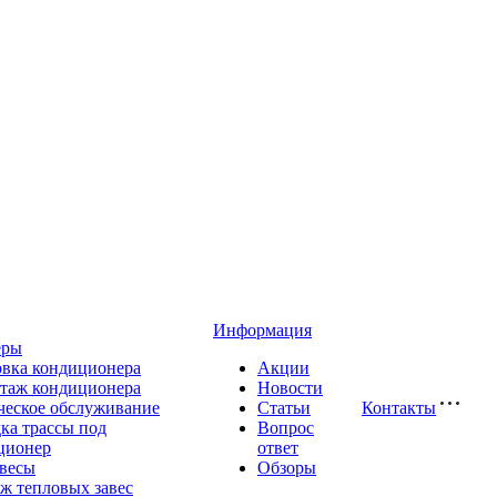
Информация
еры
овка кондиционера
Акции
таж кондиционера
Новости
ческое обслуживание
Статьи
Контакты
ка трассы под
Вопрос
ционер
ответ
авесы
Обзоры
ж тепловых завес