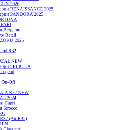
OGUN 2026
серии RENAISSANCE 2025
серии PANDORA 2025
FORTUNA
AFARI
ии Bergamo
/ Retail
ADZOKU 2026
nami R32
NATAL NEW
ерии FELICITA
Legend
s On-Off
sic A R32 NEW
RAL 2024
и Capri
и Sirocco
PRO
R32 (Air R32)
IJIN
 Classic A