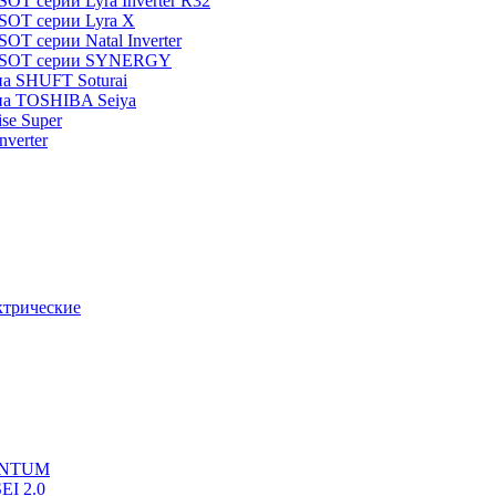
T серии Lyra Inverter R32
SOT серии Lyra X
T серии Natal Inverter
TOSOT серии SYNERGY
па SHUFT Soturai
па TOSHIBA Seiya
ise Super
verter
ктрические
UANTUM
EI 2.0