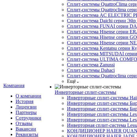
Сплит-системы QuattroClima сери
Сплит-системы Quattroclima сери
Сплит-система AC ELECTRIC 
Сплит-система Daichi серии Эйр 
Сплит-система FUNAI серии DA
Сплит-система Hisense серии ERA
Сплит-система Hisense серии GO
Сплит-система Hisense серии NE
Сплит-система Kentatsu серии К
Сплит-система MITSUDAI сери
Сплит-система ULTIMA COMFO
Сплит-система Zanussi
Сплит-системы Dahaci
Сплит-системы Quattroclima сери
Ещё
Компания
Инверторные сплит-системы
О компании
Инверторные сплит-системы Ha
История
Инверторные сплит-системы Бир
Лицензии
Инверторные сплит-системы Бир
Партнеры
Инверторные сплит-системы Less
Сотрудники
Инверторные сплит-системы Less
Отзывы
Инверторная сплит-система Less
Вакансии
КОНДИЦИОНЕР HAIER QUA
Реквизиты
КОНДИЦИОНЕР HAIER JADE