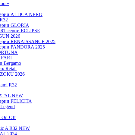
ool+
серии ATTICA NERO
 R32
серии GLORIA
RT серии ECLIPSE
OGUN 2026
серии RENAISSANCE 2025
серии PANDORA 2025
FORTUNA
AFARI
ии Bergamo
/ Retail
ADZOKU 2026
nami R32
NATAL NEW
ерии FELICITA
Legend
s On-Off
sic A R32 NEW
RAL 2024