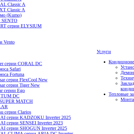
AL Classic A
XT Classic A
умо (Kumo)
и SENTO
RT серии ELYSIUM
и Vento
Услуги
Кондицион
ier серии CORAL DC
Устан
юса Safari
Демон
юса Fortuna
Техни
ar серии FlexCool New
Заклад
ar серии Tiger New
конди
ar серии Ego
Тепловые з
NTUM DC
Монта
 SUPER MATCH
LAR
u серии Clarios
NAI серии KADZOKU Inverter 2025
I серии SENSEI Inverter 2023
AI серии SHOGUN Inverter 2025
AL CLIMA серии ARIA DC Inverter