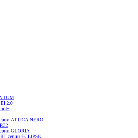
UANTUM
EI 2.0
ool+
серии ATTICA NERO
 R32
серии GLORIA
RT серии ECLIPSE