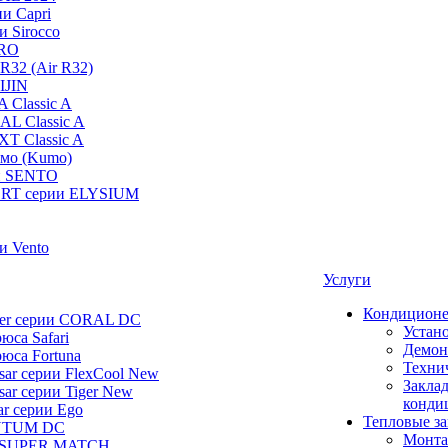
и Capri
и Sirocco
PRO
R32 (Air R32)
IJIN
 Classic A
AL Classic A
XT Classic A
умо (Kumo)
и SENTO
RT серии ELYSIUM
и Vento
Услуги
Кондицион
ier серии CORAL DC
Устан
юса Safari
Демон
юса Fortuna
Техни
ar серии FlexCool New
Заклад
ar серии Tiger New
конди
ar серии Ego
Тепловые з
NTUM DC
Монта
 SUPER MATCH