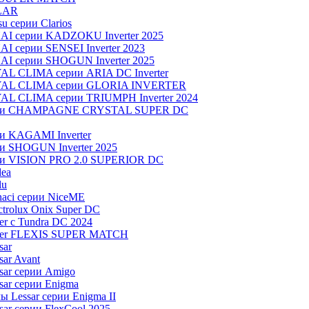
LAR
u серии Clarios
NAI серии KADZOKU Inverter 2025
I серии SENSEI Inverter 2023
AI серии SHOGUN Inverter 2025
AL CLIMA серии ARIA DC Inverter
OYAL CLIMA серии GLORIA INVERTER
YAL CLIMA серии TRIUMPH Inverter 2024
серии CHAMPAGNE CRYSTAL SUPER DC
ии KAGAMI Inverter
ии SHOGUN Inverter 2025
рии VISION PRO 2.0 SUPERIOR DC
dea
lu
aci серии NiceME
trolux Onix Super DC
r c Tundra DC 2024
aier FLEXIS SUPER MATCH
sar
ar Avant
sar серии Amigo
ar серии Enigma
 Lessar серии Enigma II
ar серии FlexCool 2025