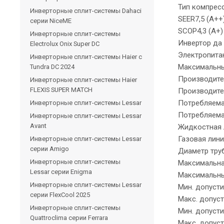
Тип компресс
Инверторные сплит-системы Dahaci
SEER7,5 (А++
серии NiceME
SCOP4,3 (А+)
Инверторные сплит-системы
Инвертор да
Electrolux Onix Super DC
Электропитан
Инверторные сплит-системы Haier c
Максимальный
Tundra DC 2024
Производител
Инверторные сплит-системы Haier
FLEXIS SUPER MATCH
Производител
Потребляемая
Инверторные сплит-системы Lessar
Потребляемая
Инверторные сплит-системы Lessar
Avant
Жидкостная 
Газовая лини
Инверторные сплит-системы Lessar
серии Amigo
Диаметр тру
Инверторные сплит-системы
Максимальна
Lessar серии Enigma
Максимальны
Инверторные сплит-системы Lessar
Мин. допусти
серии FlexCool 2025
Макс. допуст
Инверторные сплит-системы
Мин. допусти
Quattroclima серии Ferrara
Макс. допуст