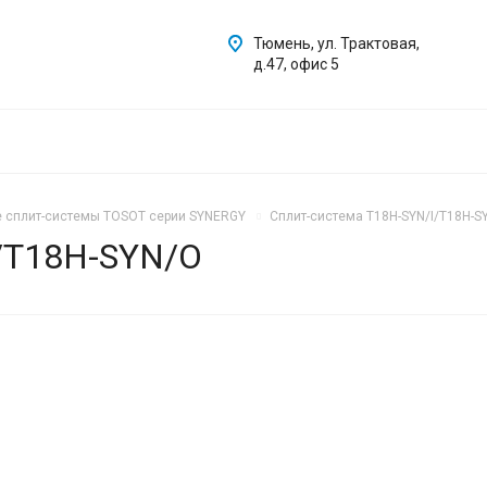
Тюмень, ул. Трактовая,
д.47, офис 5
 сплит-системы TOSOT серии SYNERGY
Сплит-система T18H-SYN/I/T18H-S
/T18H-SYN/O