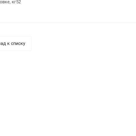
овке, кг52
ад к списку