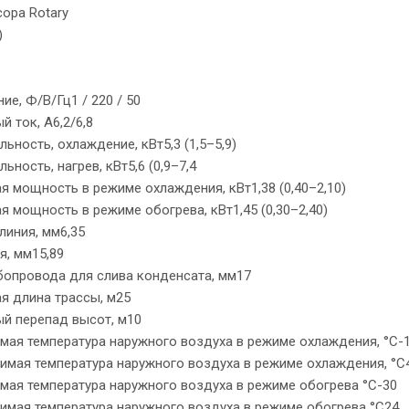
ора Rotary
)
ие, Ф/В/Гц1 / 220 / 50
 ток, А6,2/6,8
ьность, охлаждение, кВт5,3 (1,5–5,9)
ьность, нагрев, кВт5,6 (0,9–7,4
 мощность в режиме охлаждения, кВт1,38 (0,40–2,10)
 мощность в режиме обогрева, кВт1,45 (0,30–2,40)
линия, мм6,35
я, мм15,89
бопровода для слива конденсата, мм17
я длина трассы, м25
й перепад высот, м10
мая температура наружного воздуха в режиме охлаждения, °С-
имая температура наружного воздуха в режиме охлаждения, °С
мая температура наружного воздуха в режиме обогрева °С-30
имая температура наружного воздуха в режиме обогрева °С24