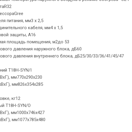
нтаR32
ессораGree
ля питания, мм3 х 2,5
инительного кабеля, мм4 х 1,5
овой защиты, A16
ая площадь помещения, м2до 53
кового давления наружного блока, дБ60
ового давления внутреннего блока, дБ25/30/33/36/41/45/47
ний T18H-SYN/I
ВхГ), мм770x290x230
хВхГ), мм826x354x285
овке, кг12
ый T18H-SYN/O
ВхГ), мм1000x746x427
хВхГ), мм1077x785x480