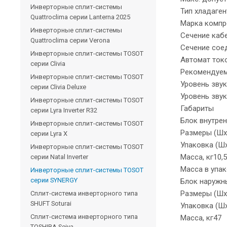
Инверторные сплит-системы
Тип хладаге
Quattroclima серии Lanterna 2025
Марка компр
Инверторные сплит-системы
Сечение кабе
Quattroclima серии Verona
Сечение соед
Инверторные сплит-системы TOSOT
Автомат ток
серии Clivia
Рекомендуем
Инверторные сплит-системы TOSOT
Уровень зву
серии Clivia Deluxe
Уровень звук
Инверторные сплит-системы TOSOT
Габариты
серии Lyra Inverter R32
Блок внутрен
Инверторные сплит-системы TOSOT
Размеры (Шх
серии Lyra X
Упаковка (Ш
Инверторные сплит-системы TOSOT
Масса, кг10,5
серии Natal Inverter
Масса в упак
Инверторные сплит-системы TOSOT
серии SYNERGY
Блок наружн
Размеры (Шх
Сплит-система инверторного типа
SHUFT Soturai
Упаковка (Ш
Сплит-система инверторного типа
Масса, кг47
TOSHIBA Seiya