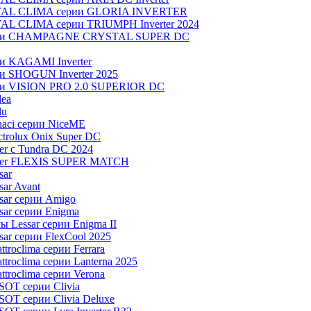
OYAL CLIMA серии GLORIA INVERTER
YAL CLIMA серии TRIUMPH Inverter 2024
серии CHAMPAGNE CRYSTAL SUPER DC
ии KAGAMI Inverter
ии SHOGUN Inverter 2025
рии VISION PRO 2.0 SUPERIOR DC
dea
lu
aci серии NiceME
trolux Onix Super DC
r c Tundra DC 2024
aier FLEXIS SUPER MATCH
sar
ar Avant
sar серии Amigo
ar серии Enigma
 Lessar серии Enigma II
ar серии FlexCool 2025
roclima серии Ferrara
roclima серии Lanterna 2025
troclima серии Verona
OT серии Clivia
OT серии Clivia Deluxe