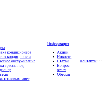
Информация
еры
овка кондиционера
Акции
таж кондиционера
Новости
ческое обслуживание
Статьи
Контакты
ка трассы под
Вопрос
ционер
ответ
авесы
Обзоры
ж тепловых завес