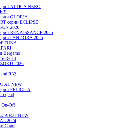
серии ATTICA NERO
 R32
серии GLORIA
RT серии ECLIPSE
OGUN 2026
серии RENAISSANCE 2025
серии PANDORA 2025
FORTUNA
AFARI
ии Bergamo
/ Retail
ADZOKU 2026
nami R32
NATAL NEW
ерии FELICITA
Legend
s On-Off
sic A R32 NEW
RAL 2024
и Capri