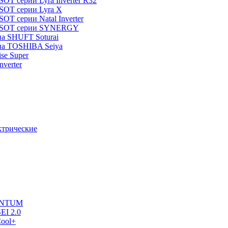
T серии Lyra Inverter R32
SOT серии Lyra X
T серии Natal Inverter
TOSOT серии SYNERGY
па SHUFT Soturai
па TOSHIBA Seiya
ise Super
verter
ктрические
UANTUM
EI 2.0
ool+