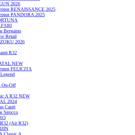
OGUN 2026
серии RENAISSANCE 2025
серии PANDORA 2025
FORTUNA
AFARI
ии Bergamo
/ Retail
ADZOKU 2026
nami R32
NATAL NEW
ерии FELICITA
Legend
s On-Off
sic A R32 NEW
RAL 2024
и Capri
и Sirocco
PRO
R32 (Air R32)
IJIN
 Classic A