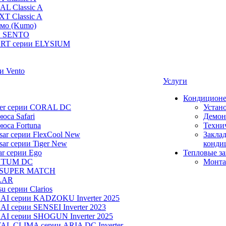
AL Classic A
XT Classic A
умо (Kumo)
и SENTO
RT серии ELYSIUM
и Vento
Услуги
Кондицион
ier серии CORAL DC
Устан
юса Safari
Демон
юса Fortuna
Техни
ar серии FlexCool New
Заклад
ar серии Tiger New
конди
ar серии Ego
Тепловые з
NTUM DC
Монта
 SUPER MATCH
LAR
u серии Clarios
NAI серии KADZOKU Inverter 2025
I серии SENSEI Inverter 2023
AI серии SHOGUN Inverter 2025
AL CLIMA серии ARIA DC Inverter