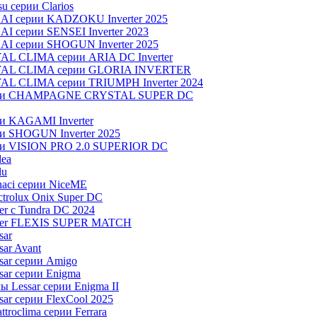
u серии Clarios
NAI серии KADZOKU Inverter 2025
I серии SENSEI Inverter 2023
AI серии SHOGUN Inverter 2025
AL CLIMA серии ARIA DC Inverter
OYAL CLIMA серии GLORIA INVERTER
YAL CLIMA серии TRIUMPH Inverter 2024
серии CHAMPAGNE CRYSTAL SUPER DC
ии KAGAMI Inverter
ии SHOGUN Inverter 2025
рии VISION PRO 2.0 SUPERIOR DC
dea
lu
aci серии NiceME
trolux Onix Super DC
r c Tundra DC 2024
aier FLEXIS SUPER MATCH
sar
ar Avant
sar серии Amigo
ar серии Enigma
 Lessar серии Enigma II
ar серии FlexCool 2025
roclima серии Ferrara