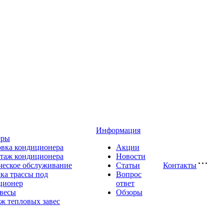
Информация
еры
овка кондиционера
Акции
таж кондиционера
Новости
ческое обслуживание
Статьи
Контакты
ка трассы под
Вопрос
ционер
ответ
авесы
Обзоры
ж тепловых завес