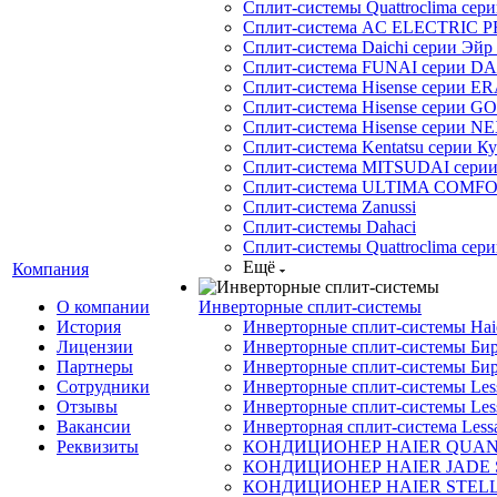
Сплит-системы Quattroclima сери
Сплит-система AC ELECTRIC 
Сплит-система Daichi серии Эйр 
Сплит-система FUNAI серии DA
Сплит-система Hisense серии ERA
Сплит-система Hisense серии GO
Сплит-система Hisense серии NE
Сплит-система Kentatsu серии К
Сплит-система MITSUDAI сери
Сплит-система ULTIMA COMFO
Сплит-система Zanussi
Сплит-системы Dahaci
Сплит-системы Quattroclima сери
Ещё
Компания
О компании
Инверторные сплит-системы
История
Инверторные сплит-системы Ha
Лицензии
Инверторные сплит-системы Бир
Партнеры
Инверторные сплит-системы Бир
Сотрудники
Инверторные сплит-системы Less
Отзывы
Инверторные сплит-системы Less
Вакансии
Инверторная сплит-система Less
Реквизиты
КОНДИЦИОНЕР HAIER QUA
КОНДИЦИОНЕР HAIER JADE
КОНДИЦИОНЕР HAIER STEL