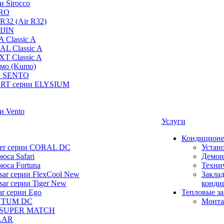
и Sirocco
PRO
R32 (Air R32)
IJIN
 Classic A
AL Classic A
XT Classic A
умо (Kumo)
и SENTO
RT серии ELYSIUM
и Vento
Услуги
Кондицион
ier серии CORAL DC
Устан
юса Safari
Демон
юса Fortuna
Техни
ar серии FlexCool New
Заклад
ar серии Tiger New
конди
ar серии Ego
Тепловые з
NTUM DC
Монта
 SUPER MATCH
LAR