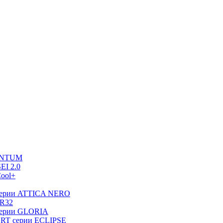
UANTUM
EI 2.0
ool+
серии ATTICA NERO
 R32
серии GLORIA
RT серии ECLIPSE