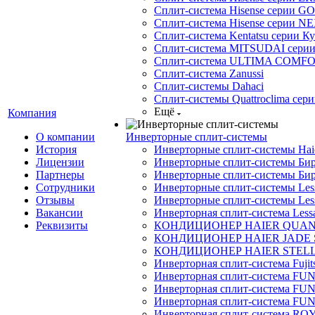
Сплит-система Hisense серии GO
Сплит-система Hisense серии NE
Сплит-система Kentatsu серии К
Сплит-система MITSUDAI сери
Сплит-система ULTIMA COMFO
Сплит-система Zanussi
Сплит-системы Dahaci
Сплит-системы Quattroclima сери
Ещё
Компания
О компании
Инверторные сплит-системы
История
Инверторные сплит-системы Ha
Лицензии
Инверторные сплит-системы Бир
Партнеры
Инверторные сплит-системы Бир
Сотрудники
Инверторные сплит-системы Less
Отзывы
Инверторные сплит-системы Less
Вакансии
Инверторная сплит-система Less
Реквизиты
КОНДИЦИОНЕР HAIER QUA
КОНДИЦИОНЕР HAIER JADE
КОНДИЦИОНЕР HAIER STEL
Инверторная сплит-система Fujits
Инверторная сплит-система FU
Инверторная сплит-система FUNA
Инверторная сплит-система FUN
Инверторная сплит-система ROY