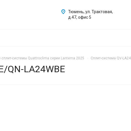
Тюмень, ул. Трактовая,
д.47, офис 5
 сплит-системы Quattroclima серии Lanterna 2025
Сплит-система QV-LA
BE/QN-LA24WBE