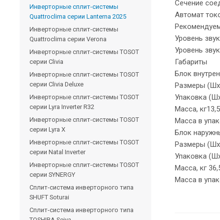
Сечение соед
Инверторные сплит-системы
Автомат ток
Quattroclima серии Lanterna 2025
Рекомендуем
Инверторные сплит-системы
Уровень звук
Quattroclima серии Verona
Уровень звук
Инверторные сплит-системы TOSOT
Габариты
серии Clivia
Блок внутре
Инверторные сплит-системы TOSOT
серии Clivia Deluxe
Размеры (Шх
Упаковка (Шх
Инверторные сплит-системы TOSOT
серии Lyra Inverter R32
Масса, кг13,5
Инверторные сплит-системы TOSOT
Масса в упак
серии Lyra X
Блок наруж
Инверторные сплит-системы TOSOT
Размеры (Шх
серии Natal Inverter
Упаковка (Шх
Инверторные сплит-системы TOSOT
Масса, кг 36,
серии SYNERGY
Масса в упако
Сплит-система инверторного типа
SHUFT Soturai
Сплит-система инверторного типа
TOSHIBA Seiya