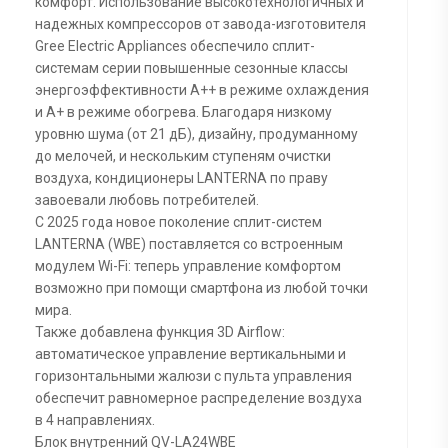
комфорт. Использование высокотехнологичных и
надежных компрессоров от завода-изготовителя
Gree Electric Appliances обеспечило сплит-
системам серии повышенные сезонные классы
энергоэффективности А++ в режиме охлаждения
и А+ в режиме обогрева. Благодаря низкому
уровню шума (от 21 дБ), дизайну, продуманному
до мелочей, и нескольким ступеням очистки
воздуха, кондиционеры LANTERNA по праву
завоевали любовь потребителей.
С 2025 года новое поколение сплит-систем
LANTERNA (WBE) поставляется со встроенным
модулем Wi-Fi: теперь управление комфортом
возможно при помощи смартфона из любой точки
мира.
Также добавлена функция 3D Airflow:
автоматическое управление вертикальными и
горизонтальными жалюзи с пульта управления
обеспечит равномерное распределение воздуха
в 4 направлениях.
Блок внутренний QV-LA24WBE