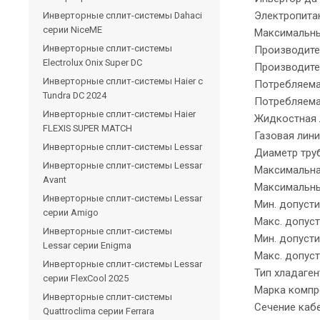
Электропитан
Инверторные сплит-системы Dahaci
серии NiceME
Максимальный
Инверторные сплит-системы
Производител
Electrolux Onix Super DC
Производител
Инверторные сплит-системы Haier c
Потребляемая
Tundra DC 2024
Потребляемая
Инверторные сплит-системы Haier
Жидкостная 
FLEXIS SUPER MATCH
Газовая лини
Инверторные сплит-системы Lessar
Диаметр тру
Инверторные сплит-системы Lessar
Максимальна
Avant
Максимальны
Инверторные сплит-системы Lessar
Мин. допусти
серии Amigo
Макс. допуст
Инверторные сплит-системы
Мин. допусти
Lessar серии Enigma
Макс. допуст
Инверторные сплит-системы Lessar
Тип хладаген
серии FlexCool 2025
Марка компр
Инверторные сплит-системы
Сечение кабе
Quattroclima серии Ferrara