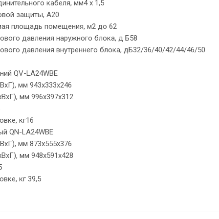
инительного кабеля, мм4 х 1,5
овой защиты, A20
ая площадь помещения, м2 до 62
ового давления наружного блока, д Б58
ового давления внутреннего блока, дБ32/36/40/42/44/46/50
нний QV-LA24WBE
ВхГ), мм 943x333x246
ВхГ), мм 996x397x312
овке, кг16
ный QN-LA24WBE
ВхГ), мм 873x555x376
ВхГ), мм 948x591x428
5
вке, кг 39,5