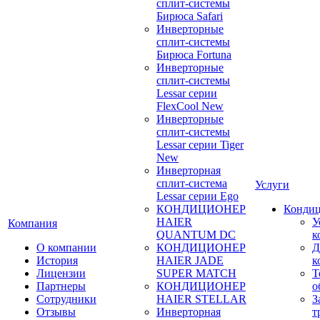
сплит-системы
Бирюса Safari
Инверторные
сплит-системы
Бирюса Fortuna
Инверторные
сплит-системы
Lessar серии
FlexCool New
Инверторные
сплит-системы
Lessar серии Tiger
New
Инверторная
сплит-система
Услуги
Lessar серии Ego
КОНДИЦИОНЕР
Конди
HAIER
У
Компания
QUANTUM DC
к
О компании
КОНДИЦИОНЕР
Д
История
HAIER JADE
к
Лицензии
SUPER MATCH
Т
Партнеры
КОНДИЦИОНЕР
о
Сотрудники
HAIER STELLAR
З
Отзывы
Инверторная
т