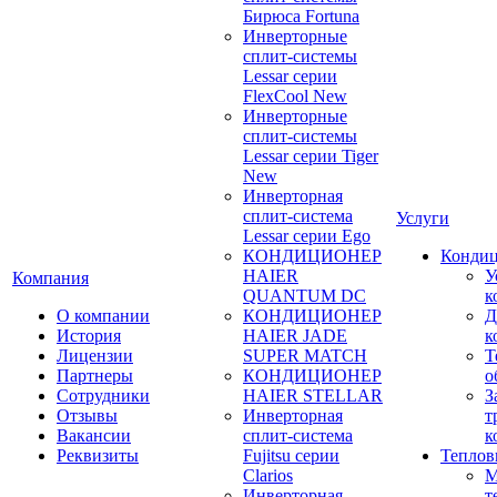
Бирюса Fortuna
Инверторные
сплит-системы
Lessar серии
FlexCool New
Инверторные
сплит-системы
Lessar серии Tiger
New
Инверторная
сплит-система
Услуги
Lessar серии Ego
КОНДИЦИОНЕР
Конди
HAIER
У
Компания
QUANTUM DC
к
О компании
КОНДИЦИОНЕР
Д
История
HAIER JADE
к
Лицензии
SUPER MATCH
Т
Партнеры
КОНДИЦИОНЕР
о
Сотрудники
HAIER STELLAR
З
Отзывы
Инверторная
т
Вакансии
сплит-система
к
Реквизиты
Fujitsu серии
Теплов
Clarios
М
Инверторная
т