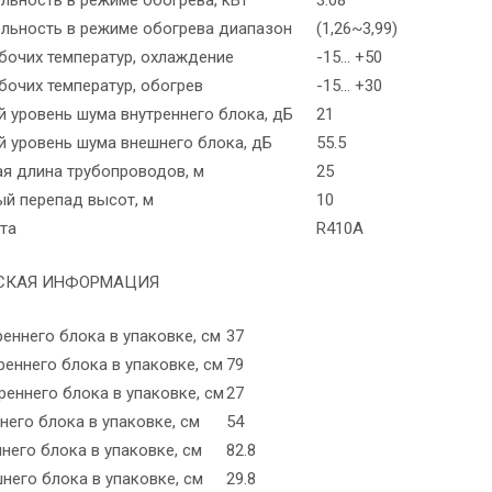
льность в режиме обогрева диапазон
(1,26~3,99)
бочих температур, охлаждение
-15... +50
бочих температур, обогрев
-15... +30
 уровень шума внутреннего блока, дБ
21
 уровень шума внешнего блока, дБ
55.5
я длина трубопроводов, м
25
й перепад высот, м
10
та
R410A
СКАЯ ИНФОРМАЦИЯ
еннего блока в упаковке, см
37
еннего блока в упаковке, см
79
реннего блока в упаковке, см
27
его блока в упаковке, см
54
него блока в упаковке, см
82.8
него блока в упаковке, см
29.8