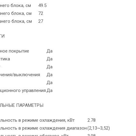
него блока, см
49.5
него блока, см
72
него блока, см
27
ТИ
ное покрытие
Да
тика
Да
т
Да
чения/выключения
Да
Да
нционного управления
Да
ЛЬНЫЕ ПАРАМЕТРЫ
льность в режиме охлаждения, кВт
2.78
льность в режиме охлаждения диапазон
(2,13~3,52)
льность в режиме обогрева, кВт
3.08