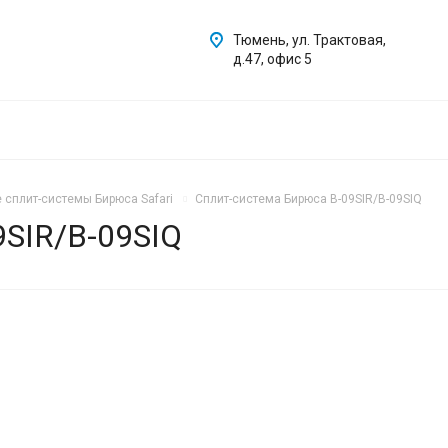
Тюмень, ул. Трактовая,
д.47, офис 5
 сплит-системы Бирюса Safari
Сплит-система Бирюса B-09SIR/B-09SIQ
9SIR/B-09SIQ