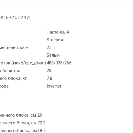
АКТЕРИСТИКИ
Настенный
S-серия
ещения, кв.м
25
Белый
оток (макс/сред/мин)
488/336/266
 блока, кг
23
его блока, кг
7.8
сора
Inverter
еннего блока, см
29
реннего блока, см
72.2
реннего блока, см
18.7