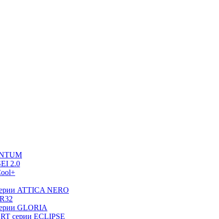
UANTUM
EI 2.0
ool+
серии ATTICA NERO
 R32
серии GLORIA
RT серии ECLIPSE