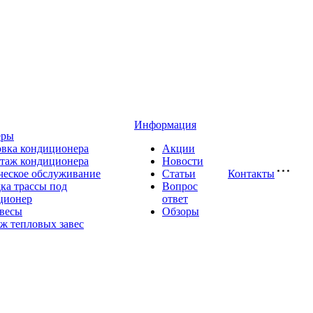
Информация
еры
овка кондиционера
Акции
таж кондиционера
Новости
ческое обслуживание
Статьи
Контакты
ка трассы под
Вопрос
ционер
ответ
авесы
Обзоры
ж тепловых завес