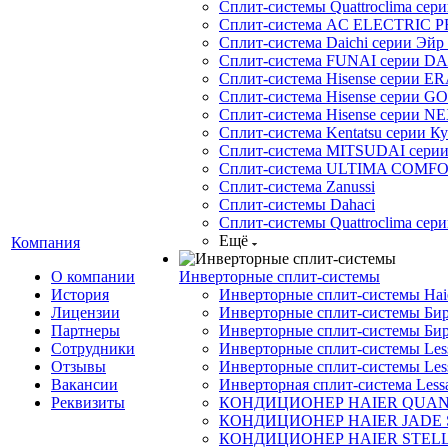
Сплит-системы Quattroclima сери
Сплит-система AC ELECTRIC 
Сплит-система Daichi серии Эйр 
Сплит-система FUNAI серии DA
Сплит-система Hisense серии ERA
Сплит-система Hisense серии GO
Сплит-система Hisense серии NE
Сплит-система Kentatsu серии К
Сплит-система MITSUDAI сери
Сплит-система ULTIMA COMFO
Сплит-система Zanussi
Сплит-системы Dahaci
Сплит-системы Quattroclima сери
Ещё
Компания
О компании
Инверторные сплит-системы
История
Инверторные сплит-системы Ha
Лицензии
Инверторные сплит-системы Бир
Партнеры
Инверторные сплит-системы Бир
Сотрудники
Инверторные сплит-системы Less
Отзывы
Инверторные сплит-системы Less
Вакансии
Инверторная сплит-система Less
Реквизиты
КОНДИЦИОНЕР HAIER QUA
КОНДИЦИОНЕР HAIER JADE
КОНДИЦИОНЕР HAIER STEL