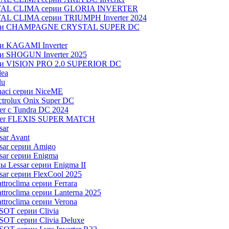
OYAL CLIMA серии GLORIA INVERTER
YAL CLIMA серии TRIUMPH Inverter 2024
серии CHAMPAGNE CRYSTAL SUPER DC
ии KAGAMI Inverter
ии SHOGUN Inverter 2025
рии VISION PRO 2.0 SUPERIOR DC
dea
lu
aci серии NiceME
trolux Onix Super DC
r c Tundra DC 2024
aier FLEXIS SUPER MATCH
sar
ar Avant
sar серии Amigo
ar серии Enigma
 Lessar серии Enigma II
ar серии FlexCool 2025
roclima серии Ferrara
roclima серии Lanterna 2025
troclima серии Verona
OT серии Clivia
OT серии Clivia Deluxe