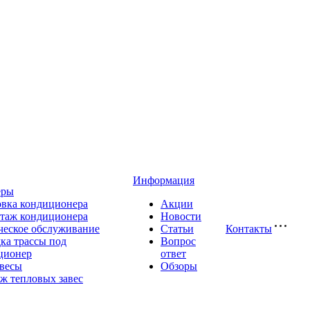
Информация
еры
овка кондиционера
Акции
таж кондиционера
Новости
ческое обслуживание
Статьи
Контакты
ка трассы под
Вопрос
ционер
ответ
авесы
Обзоры
ж тепловых завес