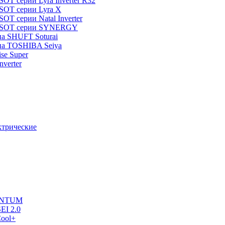
T серии Lyra Inverter R32
SOT серии Lyra X
T серии Natal Inverter
TOSOT серии SYNERGY
па SHUFT Soturai
па TOSHIBA Seiya
ise Super
verter
ктрические
UANTUM
EI 2.0
ool+