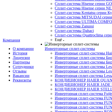
Сплит-система Hisense серии GO
Сплит-система Hisense серии NE
Сплит-система Kentatsu серии К
Сплит-система MITSUDAI сери
Сплит-система ULTIMA COMFO
Сплит-система Zanussi
Сплит-системы Dahaci
Сплит-системы Quattroclima сери
Ещё
Компания
О компании
Инверторные сплит-системы
История
Инверторные сплит-системы Ha
Лицензии
Инверторные сплит-системы Бир
Партнеры
Инверторные сплит-системы Бир
Сотрудники
Инверторные сплит-системы Less
Отзывы
Инверторные сплит-системы Less
Вакансии
Инверторная сплит-система Less
Реквизиты
КОНДИЦИОНЕР HAIER QUA
КОНДИЦИОНЕР HAIER JADE
КОНДИЦИОНЕР HAIER STEL
Инверторная сплит-система Fujits
Инверторная сплит-система FU
Инверторная сплит-система FUNA
Инверторная сплит-система FUN
Инверторная сплит-система ROY