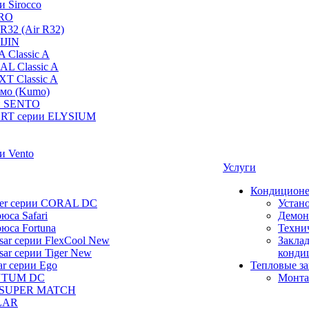
и Sirocco
PRO
R32 (Air R32)
IJIN
 Classic A
AL Classic A
XT Classic A
умо (Kumo)
и SENTO
RT серии ELYSIUM
и Vento
Услуги
Кондицион
ier серии CORAL DC
Устан
юса Safari
Демон
юса Fortuna
Техни
ar серии FlexCool New
Заклад
ar серии Tiger New
конди
ar серии Ego
Тепловые з
NTUM DC
Монта
 SUPER MATCH
LAR