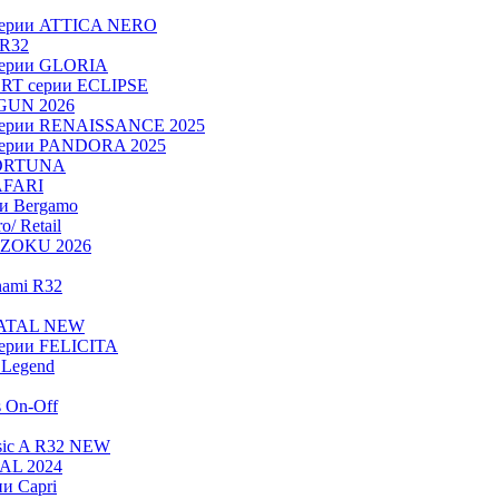
серии ATTICA NERO
 R32
серии GLORIA
RT серии ECLIPSE
OGUN 2026
серии RENAISSANCE 2025
серии PANDORA 2025
FORTUNA
AFARI
ии Bergamo
/ Retail
ADZOKU 2026
nami R32
NATAL NEW
ерии FELICITA
Legend
s On-Off
sic A R32 NEW
RAL 2024
и Capri