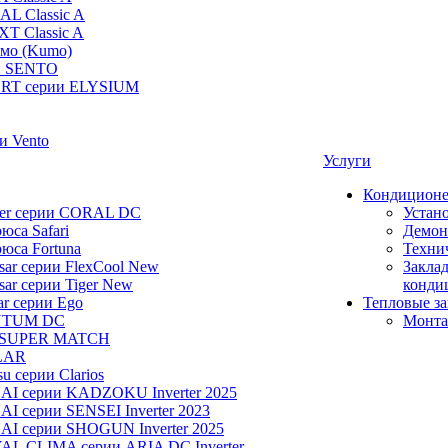
AL Classic A
XT Classic A
умо (Kumo)
и SENTO
RT серии ELYSIUM
и Vento
Услуги
Кондицион
ier серии CORAL DC
Устан
юса Safari
Демон
юса Fortuna
Техни
ar серии FlexCool New
Заклад
ar серии Tiger New
конди
ar серии Ego
Тепловые з
NTUM DC
Монта
 SUPER MATCH
LAR
u серии Clarios
NAI серии KADZOKU Inverter 2025
I серии SENSEI Inverter 2023
AI серии SHOGUN Inverter 2025
AL CLIMA серии ARIA DC Inverter