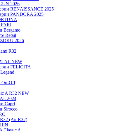
OGUN 2026
серии RENAISSANCE 2025
серии PANDORA 2025
FORTUNA
AFARI
ии Bergamo
/ Retail
ADZOKU 2026
nami R32
NATAL NEW
ерии FELICITA
Legend
s On-Off
sic A R32 NEW
RAL 2024
и Capri
и Sirocco
PRO
R32 (Air R32)
IJIN
 Classic A