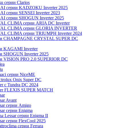
u серии Clarios
NAI серии KADZOKU Inverter 2025
I серии SENSEI Inverter 2023
AI серии SHOGUN Inverter 2025
AL CLIMA серии ARIA DC Inverter
OYAL CLIMA серии GLORIA INVERTER
YAL CLIMA серии TRIUMPH Inverter 2024
серии CHAMPAGNE CRYSTAL SUPER DC
ии KAGAMI Inverter
ии SHOGUN Inverter 2025
рии VISION PRO 2.0 SUPERIOR DC
dea
lu
aci серии NiceME
trolux Onix Super DC
r c Tundra DC 2024
aier FLEXIS SUPER MATCH
sar
ar Avant
sar серии Amigo
ar серии Enigma
 Lessar серии Enigma II
ar серии FlexCool 2025
roclima серии Ferrara