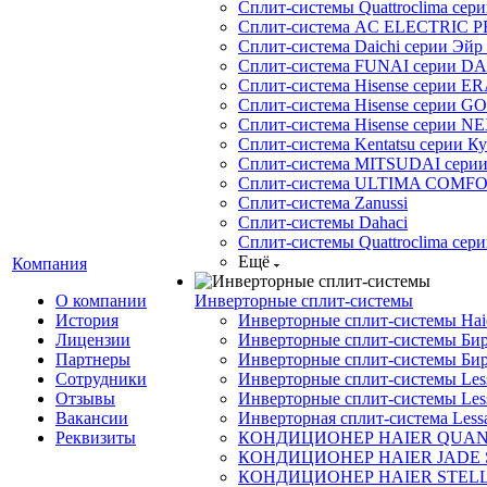
Сплит-системы Quattroclima сери
Сплит-система AC ELECTRIC 
Сплит-система Daichi серии Эйр 
Сплит-система FUNAI серии DA
Сплит-система Hisense серии ERA
Сплит-система Hisense серии GO
Сплит-система Hisense серии NE
Сплит-система Kentatsu серии К
Сплит-система MITSUDAI сери
Сплит-система ULTIMA COMFO
Сплит-система Zanussi
Сплит-системы Dahaci
Сплит-системы Quattroclima сери
Ещё
Компания
О компании
Инверторные сплит-системы
История
Инверторные сплит-системы Ha
Лицензии
Инверторные сплит-системы Бир
Партнеры
Инверторные сплит-системы Бир
Сотрудники
Инверторные сплит-системы Less
Отзывы
Инверторные сплит-системы Less
Вакансии
Инверторная сплит-система Less
Реквизиты
КОНДИЦИОНЕР HAIER QUA
КОНДИЦИОНЕР HAIER JADE
КОНДИЦИОНЕР HAIER STEL