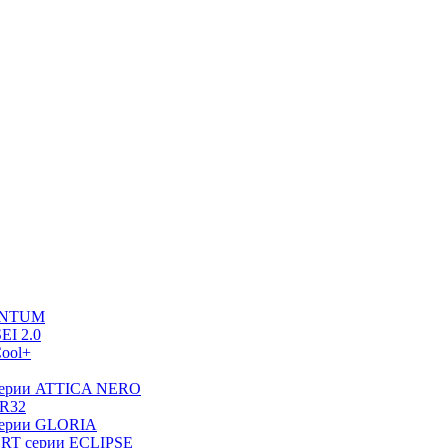
UANTUM
EI 2.0
ool+
серии ATTICA NERO
 R32
серии GLORIA
RT серии ECLIPSE