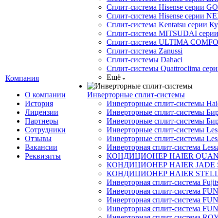
Сплит-система Hisense серии GO
Сплит-система Hisense серии NE
Сплит-система Kentatsu серии К
Сплит-система MITSUDAI сери
Сплит-система ULTIMA COMFO
Сплит-система Zanussi
Сплит-системы Dahaci
Сплит-системы Quattroclima сери
Ещё
Компания
О компании
Инверторные сплит-системы
История
Инверторные сплит-системы Ha
Лицензии
Инверторные сплит-системы Бир
Партнеры
Инверторные сплит-системы Бир
Сотрудники
Инверторные сплит-системы Less
Отзывы
Инверторные сплит-системы Less
Вакансии
Инверторная сплит-система Less
Реквизиты
КОНДИЦИОНЕР HAIER QUA
КОНДИЦИОНЕР HAIER JADE
КОНДИЦИОНЕР HAIER STEL
Инверторная сплит-система Fujits
Инверторная сплит-система FU
Инверторная сплит-система FUNA
Инверторная сплит-система FUN
Инверторная сплит-система ROY