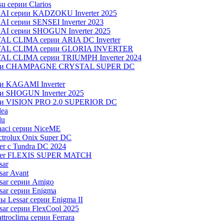
u серии Clarios
NAI серии KADZOKU Inverter 2025
I серии SENSEI Inverter 2023
AI серии SHOGUN Inverter 2025
AL CLIMA серии ARIA DC Inverter
OYAL CLIMA серии GLORIA INVERTER
YAL CLIMA серии TRIUMPH Inverter 2024
серии CHAMPAGNE CRYSTAL SUPER DC
ии KAGAMI Inverter
ии SHOGUN Inverter 2025
рии VISION PRO 2.0 SUPERIOR DC
dea
lu
aci серии NiceME
trolux Onix Super DC
r c Tundra DC 2024
aier FLEXIS SUPER MATCH
sar
ar Avant
sar серии Amigo
ar серии Enigma
 Lessar серии Enigma II
ar серии FlexCool 2025
roclima серии Ferrara