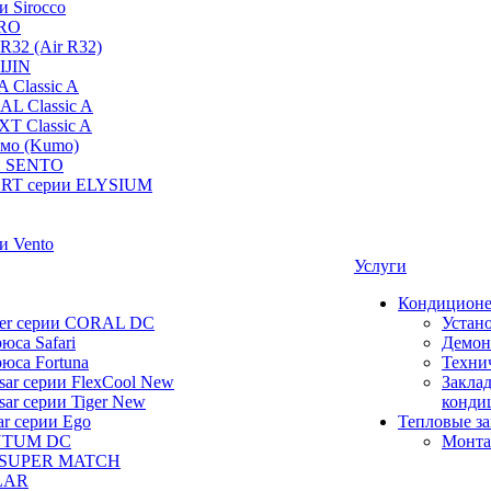
и Sirocco
PRO
R32 (Air R32)
IJIN
 Classic A
AL Classic A
XT Classic A
умо (Kumo)
и SENTO
RT серии ELYSIUM
и Vento
Услуги
Кондицион
ier серии CORAL DC
Устан
юса Safari
Демон
юса Fortuna
Техни
ar серии FlexCool New
Заклад
ar серии Tiger New
конди
ar серии Ego
Тепловые з
NTUM DC
Монта
 SUPER MATCH
LAR