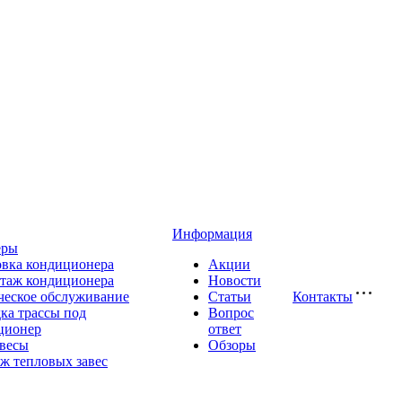
Информация
еры
овка кондиционера
Акции
таж кондиционера
Новости
ческое обслуживание
Статьи
Контакты
ка трассы под
Вопрос
ционер
ответ
авесы
Обзоры
ж тепловых завес