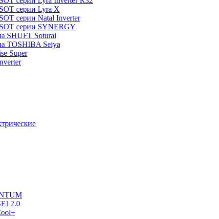
T серии Lyra Inverter R32
SOT серии Lyra X
T серии Natal Inverter
TOSOT серии SYNERGY
па SHUFT Soturai
па TOSHIBA Seiya
ise Super
verter
ктрические
UANTUM
EI 2.0
ool+