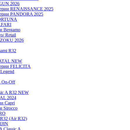
OGUN 2026
серии RENAISSANCE 2025
серии PANDORA 2025
FORTUNA
AFARI
ии Bergamo
/ Retail
ADZOKU 2026
nami R32
NATAL NEW
ерии FELICITA
Legend
s On-Off
sic A R32 NEW
RAL 2024
и Capri
и Sirocco
PRO
R32 (Air R32)
IJIN
 Classic A