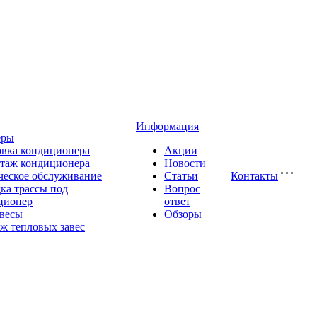
Информация
еры
овка кондиционера
Акции
таж кондиционера
Новости
ческое обслуживание
Статьи
Контакты
ка трассы под
Вопрос
ционер
ответ
авесы
Обзоры
ж тепловых завес