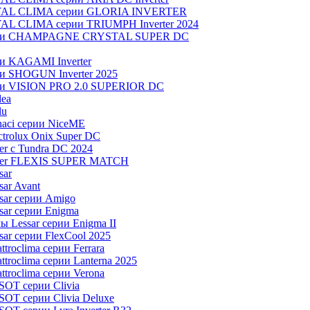
OYAL CLIMA серии GLORIA INVERTER
YAL CLIMA серии TRIUMPH Inverter 2024
серии CHAMPAGNE CRYSTAL SUPER DC
ии KAGAMI Inverter
ии SHOGUN Inverter 2025
рии VISION PRO 2.0 SUPERIOR DC
dea
lu
aci серии NiceME
trolux Onix Super DC
r c Tundra DC 2024
aier FLEXIS SUPER MATCH
sar
ar Avant
sar серии Amigo
ar серии Enigma
 Lessar серии Enigma II
ar серии FlexCool 2025
roclima серии Ferrara
roclima серии Lanterna 2025
troclima серии Verona
OT серии Clivia
OT серии Clivia Deluxe