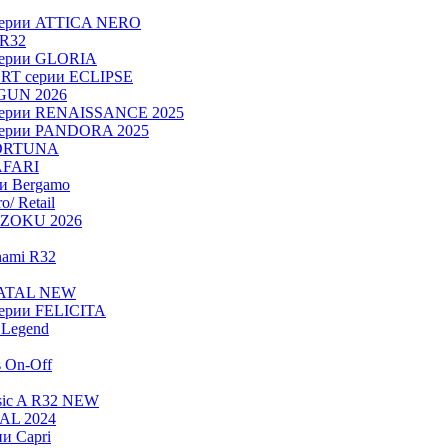
серии ATTICA NERO
 R32
серии GLORIA
RT серии ECLIPSE
OGUN 2026
серии RENAISSANCE 2025
серии PANDORA 2025
FORTUNA
AFARI
ии Bergamo
/ Retail
ADZOKU 2026
nami R32
NATAL NEW
ерии FELICITA
Legend
s On-Off
sic A R32 NEW
RAL 2024
и Capri