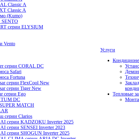
AL Classic A
XT Classic A
умо (Kumo)
и SENTO
RT серии ELYSIUM
и Vento
Услуги
Кондицион
ier серии CORAL DC
Устан
юса Safari
Демон
юса Fortuna
Техни
ar серии FlexCool New
Заклад
ar серии Tiger New
конди
ar серии Ego
Тепловые з
NTUM DC
Монта
 SUPER MATCH
LAR
u серии Clarios
NAI серии KADZOKU Inverter 2025
I серии SENSEI Inverter 2023
AI серии SHOGUN Inverter 2025
AL CLIMA серии ARIA DC Inverter