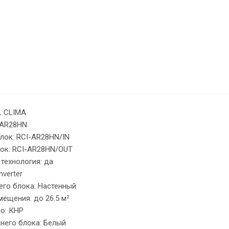
AL CLIMA
I-AR28HN
блок: RCI-AR28HN/IN
ок: RCI-AR28HN/OUT
 технология: да
Inverter
него блока: Настенный
ещения: до 26.5 м²
во: КНР
ннего блока: Белый