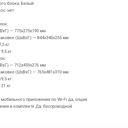
ого блока: Белый
ос: нет
лок:
ВxГ) — 775x275x190 мм
паковке (ШxВxГ) — 844x340x255 мм
,5 кг
9,5 кг
ок:
ВxГ) — 712x459x276 мм
паковке (ШxВxГ) — 765x481x310 мм
9,5 кг
 21 кг
 мобильного приложения по Wi-Fi да, опция
ения в комплекте Да, беспроводной