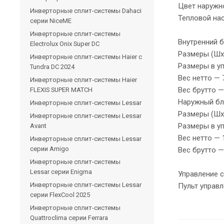
Цвет наружн
Инверторные сплит-системы Dahaci
Тепловой нас
серии NiceME
Инверторные сплит-системы
Внутренний б
Electrolux Onix Super DC
Размеры (Шx
Инверторные сплит-системы Haier c
Размеры в у
Tundra DC 2024
Вес нетто — 7
Инверторные сплит-системы Haier
Вес брутто — 
FLEXIS SUPER MATCH
Наружный бл
Инверторные сплит-системы Lessar
Размеры (Шx
Инверторные сплит-системы Lessar
Размеры в у
Avant
Вес нетто — 1
Инверторные сплит-системы Lessar
серии Amigo
Вес брутто —
Инверторные сплит-системы
Lessar серии Enigma
Управление c
Инверторные сплит-системы Lessar
Пульт управл
серии FlexCool 2025
Инверторные сплит-системы
Quattroclima серии Ferrara