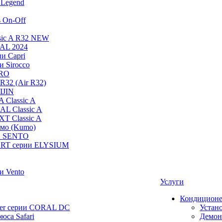
Legend
s On-Off
sic A R32 NEW
RAL 2024
и Capri
и Sirocco
PRO
R32 (Air R32)
IJIN
 Classic A
AL Classic A
XT Classic A
умо (Kumo)
и SENTO
RT серии ELYSIUM
и Vento
Услуги
Кондицион
ier серии CORAL DC
Устан
юса Safari
Демон