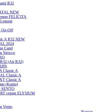
nami R32
NATAL NEW
ерии FELICITA
Legend
s On-Off
sic A R32 NEW
RAL 2024
и Capri
и Sirocco
PRO
R32 (Air R32)
IJIN
 Classic A
AL Classic A
XT Classic A
умо (Kumo)
и SENTO
RT серии ELYSIUM
и Vento
Услуги