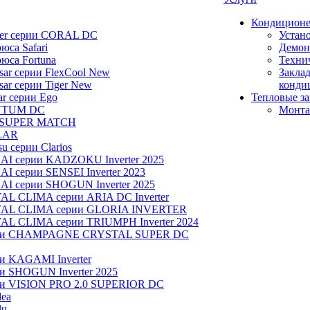
Кондицион
ier серии CORAL DC
Устан
юса Safari
Демон
юса Fortuna
Техни
ar серии FlexCool New
Заклад
ar серии Tiger New
конди
ar серии Ego
Тепловые з
NTUM DC
Монта
 SUPER MATCH
LAR
u серии Clarios
NAI серии KADZOKU Inverter 2025
I серии SENSEI Inverter 2023
AI серии SHOGUN Inverter 2025
AL CLIMA серии ARIA DC Inverter
OYAL CLIMA серии GLORIA INVERTER
YAL CLIMA серии TRIUMPH Inverter 2024
серии CHAMPAGNE CRYSTAL SUPER DC
ии KAGAMI Inverter
ии SHOGUN Inverter 2025
рии VISION PRO 2.0 SUPERIOR DC
dea
lu