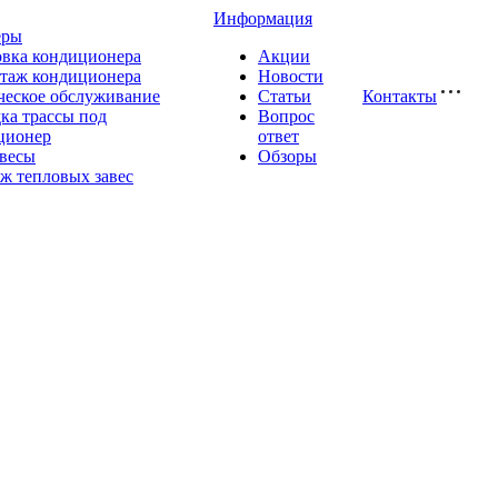
Информация
еры
овка кондиционера
Акции
таж кондиционера
Новости
ческое обслуживание
Статьи
Контакты
ка трассы под
Вопрос
ционер
ответ
авесы
Обзоры
ж тепловых завес