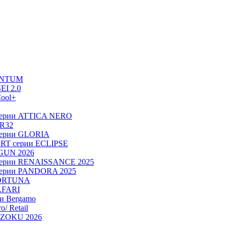
UANTUM
EI 2.0
ool+
серии ATTICA NERO
 R32
серии GLORIA
RT серии ECLIPSE
OGUN 2026
серии RENAISSANCE 2025
серии PANDORA 2025
FORTUNA
AFARI
ии Bergamo
/ Retail
ADZOKU 2026