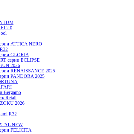
UANTUM
EI 2.0
ool+
серии ATTICA NERO
 R32
серии GLORIA
RT серии ECLIPSE
OGUN 2026
серии RENAISSANCE 2025
серии PANDORA 2025
FORTUNA
AFARI
ии Bergamo
/ Retail
ADZOKU 2026
nami R32
NATAL NEW
ерии FELICITA