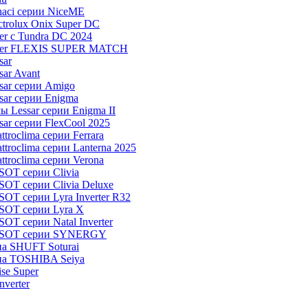
aci серии NiceME
trolux Onix Super DC
r c Tundra DC 2024
aier FLEXIS SUPER MATCH
sar
ar Avant
sar серии Amigo
ar серии Enigma
 Lessar серии Enigma II
ar серии FlexCool 2025
roclima серии Ferrara
roclima серии Lanterna 2025
troclima серии Verona
OT серии Clivia
OT серии Clivia Deluxe
T серии Lyra Inverter R32
SOT серии Lyra X
T серии Natal Inverter
TOSOT серии SYNERGY
па SHUFT Soturai
па TOSHIBA Seiya
ise Super
verter