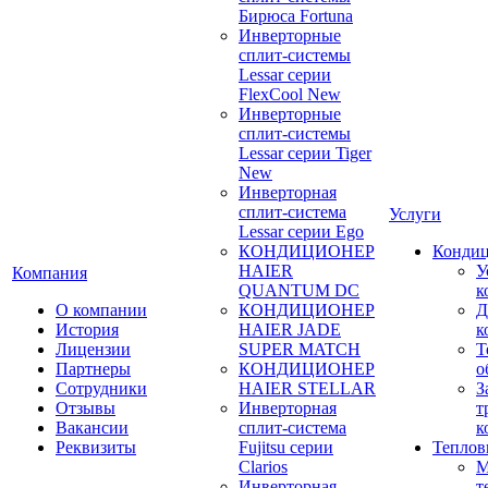
Бирюса Fortuna
Инверторные
сплит-системы
Lessar серии
FlexCool New
Инверторные
сплит-системы
Lessar серии Tiger
New
Инверторная
сплит-система
Услуги
Lessar серии Ego
КОНДИЦИОНЕР
Конди
HAIER
У
Компания
QUANTUM DC
к
О компании
КОНДИЦИОНЕР
Д
История
HAIER JADE
к
Лицензии
SUPER MATCH
Т
Партнеры
КОНДИЦИОНЕР
о
Сотрудники
HAIER STELLAR
З
Отзывы
Инверторная
т
Вакансии
сплит-система
к
Реквизиты
Fujitsu серии
Теплов
Clarios
М
Инверторная
т