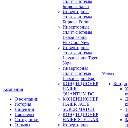
сплит-системы
Бирюса Safari
Инверторные
сплит-системы
Бирюса Fortuna
Инверторные
сплит-системы
Lessar серии
FlexCool New
Инверторные
сплит-системы
Lessar серии Tiger
New
Инверторная
сплит-система
Услуги
Lessar серии Ego
КОНДИЦИОНЕР
Конди
HAIER
У
Компания
QUANTUM DC
к
О компании
КОНДИЦИОНЕР
Д
История
HAIER JADE
к
Лицензии
SUPER MATCH
Т
Партнеры
КОНДИЦИОНЕР
о
Сотрудники
HAIER STELLAR
З
Отзывы
Инверторная
т