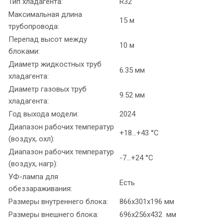
Тип хладагента:
R32
Максимальная длина
15 м
трубопровода:
Перепад высот между
10 м
блоками:
Диаметр жидкостных труб
6.35 мм
хладагента:
Диаметр газовых труб
9.52 мм
хладагента:
Год выхода модели:
2024
Диапазон рабочих температур
+18...+43 °C
(воздух, охл):
Диапазон рабочих температур
-7...+24 °C
(воздух, нагр):
УФ-лампа для
Есть
обеззараживания:
Размеры внутреннего блока:
866x301x196 мм
Размеры внешнего блока:
696x256x432 мм