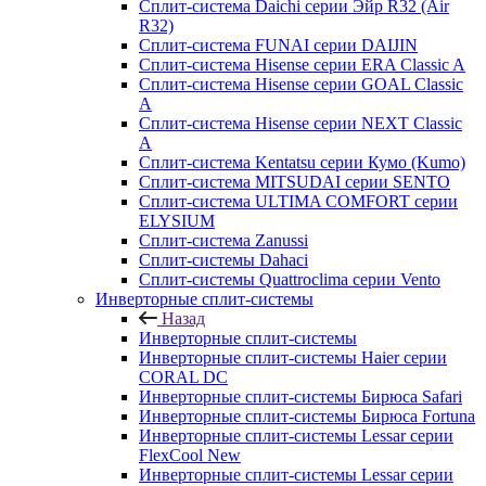
Сплит-система Daichi серии Эйр R32 (Air
R32)
Сплит-система FUNAI серии DAIJIN
Сплит-система Hisense серии ERA Classic A
Сплит-система Hisense серии GOAL Classic
A
Сплит-система Hisense серии NEXT Classic
A
Сплит-система Kentatsu серии Кумо (Kumo)
Сплит-система MITSUDAI серии SENTO
Сплит-система ULTIMA COMFORT серии
ELYSIUM
Сплит-система Zanussi
Сплит-системы Dahaci
Сплит-системы Quattroclima серии Vento
Инверторные сплит-системы
Назад
Инверторные сплит-системы
Инверторные сплит-системы Haier серии
CORAL DC
Инверторные сплит-системы Бирюса Safari
Инверторные сплит-системы Бирюса Fortuna
Инверторные сплит-системы Lessar серии
FlexCool New
Инверторные сплит-системы Lessar серии