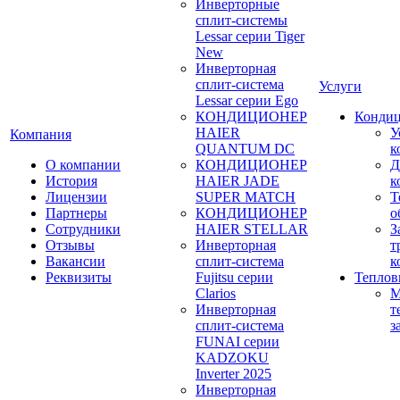
Инверторные
сплит-системы
Lessar серии Tiger
New
Инверторная
сплит-система
Услуги
Lessar серии Ego
КОНДИЦИОНЕР
Конди
HAIER
У
Компания
QUANTUM DC
к
О компании
КОНДИЦИОНЕР
Д
История
HAIER JADE
к
Лицензии
SUPER MATCH
Т
Партнеры
КОНДИЦИОНЕР
о
Сотрудники
HAIER STELLAR
З
Отзывы
Инверторная
т
Вакансии
сплит-система
к
Реквизиты
Fujitsu серии
Теплов
Clarios
М
Инверторная
т
сплит-система
з
FUNAI серии
KADZOKU
Inverter 2025
Инверторная