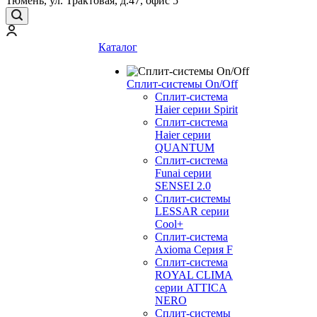
Тюмень, ул. Трактовая, д.47, офис 5
Каталог
Сплит-системы On/Off
Сплит-система
Haier серии Spirit
Сплит-система
Haier серии
QUANTUM
Сплит-система
Funai серии
SENSEI 2.0
Сплит-системы
LESSAR серии
Cool+
Сплит-система
Axioma Серия F
Сплит-система
ROYAL CLIMA
серии ATTICA
NERO
Сплит-системы