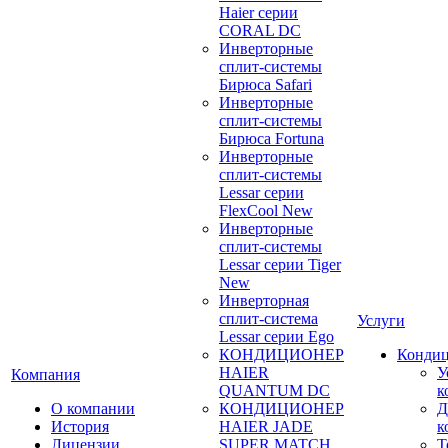
Haier серии
CORAL DC
Инверторные
сплит-системы
Бирюса Safari
Инверторные
сплит-системы
Бирюса Fortuna
Инверторные
сплит-системы
Lessar серии
FlexCool New
Инверторные
сплит-системы
Lessar серии Tiger
New
Инверторная
сплит-система
Услуги
Lessar серии Ego
КОНДИЦИОНЕР
Конди
HAIER
У
Компания
QUANTUM DC
к
О компании
КОНДИЦИОНЕР
Д
История
HAIER JADE
к
Лицензии
SUPER MATCH
Т