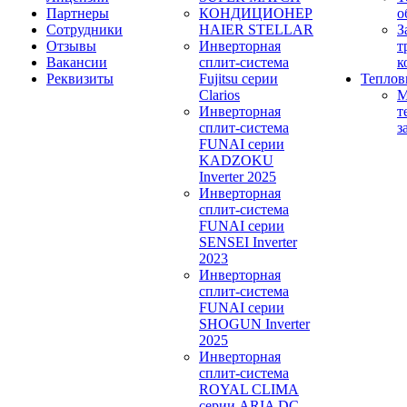
Партнеры
КОНДИЦИОНЕР
о
Сотрудники
HAIER STELLAR
З
Отзывы
Инверторная
т
Вакансии
сплит-система
к
Реквизиты
Fujitsu серии
Теплов
Clarios
М
Инверторная
т
сплит-система
з
FUNAI серии
KADZOKU
Inverter 2025
Инверторная
сплит-система
FUNAI серии
SENSEI Inverter
2023
Инверторная
сплит-система
FUNAI серии
SHOGUN Inverter
2025
Инверторная
сплит-система
ROYAL CLIMA
серии ARIA DC