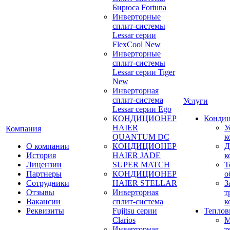
Бирюса Fortuna
Инверторные
сплит-системы
Lessar серии
FlexCool New
Инверторные
сплит-системы
Lessar серии Tiger
New
Инверторная
сплит-система
Услуги
Lessar серии Ego
КОНДИЦИОНЕР
Конди
HAIER
У
Компания
QUANTUM DC
к
О компании
КОНДИЦИОНЕР
Д
История
HAIER JADE
к
Лицензии
SUPER MATCH
Т
Партнеры
КОНДИЦИОНЕР
о
Сотрудники
HAIER STELLAR
З
Отзывы
Инверторная
т
Вакансии
сплит-система
к
Реквизиты
Fujitsu серии
Теплов
Clarios
М
Инверторная
т