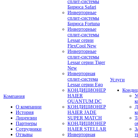
сплит-системы
Бирюса Safari
Инверторные
сплит-системы
Бирюса Fortuna
Инверторные
сплит-системы
Lessar серии
FlexCool New
Инверторные
сплит-системы
Lessar серии Tiger
New
Инверторная
сплит-система
Услуги
Lessar серии Ego
КОНДИЦИОНЕР
Конди
HAIER
У
Компания
QUANTUM DC
к
О компании
КОНДИЦИОНЕР
Д
История
HAIER JADE
к
Лицензии
SUPER MATCH
Т
Партнеры
КОНДИЦИОНЕР
о
Сотрудники
HAIER STELLAR
З
Отзывы
Инверторная
т